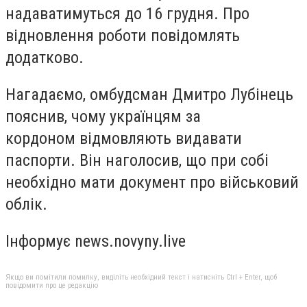
надаватимуться до 16 грудня. Про
відновлення роботи повідомлять
додатково.
Нагадаємо, омбудсман Дмитро Лубінець
пояснив, чому українцям за
кордоном відмовляють видавати
паспорти. Він наголосив, що при собі
необхідно мати документ про військовий
облік.
Інформує news.novyny.live
Якщо ви помітили помилку, виділіть необхідний текст і натисніть Ctrl + Enter, щоб
повідомити про це редакцію