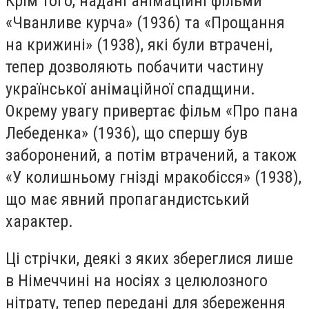
Крім того, надані анімаційні фільми
«Чванливе курча» (1936) та «Прощання
на крижині» (1938), які були втрачені,
тепер дозволяють побачити частину
української анімаційної спадщини.
Окрему увагу привертає фільм «Про пана
Лебеденка» (1936), що спершу був
заборонений, а потім втрачений, а також
«У колишньому гнізді мракобісся» (1938),
що має явний пропагандистський
характер.
Ці стрічки, деякі з яких збереглися лише
в Німеччині на носіях з целюлозного
нітрату, тепер передані для збереження