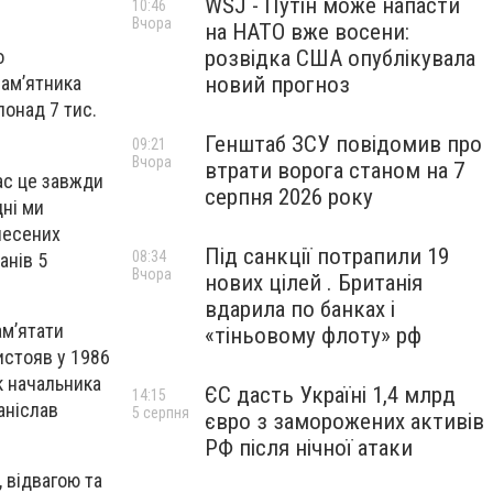
WSJ - Путін може напасти
10:46
Вчора
на НАТО вже восени:
розвідка США опублікувала
о
новий прогноз
пам’ятника
понад 7 тис.
Генштаб ЗСУ повідомив про
09:21
Вчора
втрати ворога станом на 7
нас це завжди
серпня 2026 року
дні ми
енесених
Під санкції потрапили 19
08:34
анів 5
Вчора
нових цілей . Британія
вдарила по банках і
ам’ятати
«тіньовому флоту» рф
истояв у 1986
к начальника
ЄС дасть Україні 1,4 млрд
14:15
аніслав
5 серпня
євро з заморожених активів
РФ після нічної атаки
 відвагою та