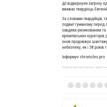
дії відвернули загрозу 
вважає гвардієць Євгені
За словами гвардійців, т
подвиг гуманізму перед 
завдяки ризикованим та
кремлівських кураторів д
знов продовжує шантажув
небезпеку, як і 38 років 
Інформує chronicles.pro
Якщо ви помітили помилку, виділіть нео