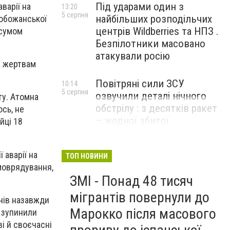
Під ударами один з
варії на
13:20
5 серпня
найбільших розподільчих
лобожанської
центрів Wildberries та НПЗ .
 сумом
Безпілотники масовано
атакували росію
а жертвам
Повітряні сили ЗСУ
10:14
5 серпня
озвучили деталі нічного
ту. Атомна
обстрілу : з десятків ракет
сь, не
– жодної збитої
йці 18
 аварії на
ТОП НОВИНИ
моврядування,
ЗМІ - Понад 48 тисяч
мігрантів повернули до
онів назавжди
Марокко після масового
, зупинили
і й своєчасні