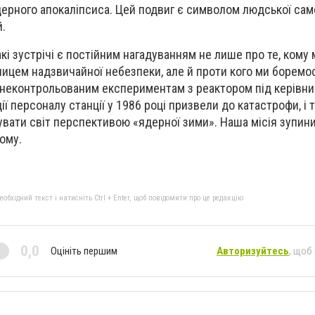
ядерного апокаліпсиса. Цей подвиг є символом людської са
й.
акі зустрічі є постійним нагадуванням не лише про те, кому 
лицем надзвичайної небезпеки, але й проти кого ми боремо
 неконтрольованим експериментам з реактором під керівн
ії персоналу станції у 1986 році призвели до катастрофи, і 
ати світ перспективою «ядерної зими». Наша місія зупин
тому.
бхідний текст і натисніть Ctrl + Enter, щоб повідомити про це редакцію
0,0
Оцініть першим
Авторизуйтесь
, щоб