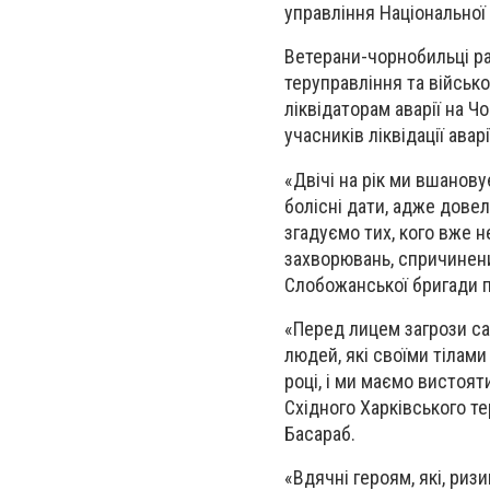
управління Національної 
Ветерани-чорнобильці р
теруправління та військ
ліквідаторам аварії на Ч
учасників ліквідації авар
«Двічі на рік ми вшанову
болісні дати, адже дове
згадуємо тих, кого вже 
захворювань, спричинени
Слобожанської бригади п
«Перед лицем загрози са
людей, які своїми тілами
році, і ми маємо вистоят
Східного Харківського т
Басараб.
«Вдячні героям, які, риз