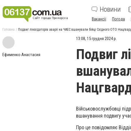
Новини
Вакансії
Погода
Головна
Подвиг ліквідаторів аварії на ЧАЕС вшанували бійці Східного ОТО Нацгвард
13:08, 15 грудня 2024 р.
Подвиг лі
Ефименко Анастасия
вшанувал
Нацгвард
Військовослужбовці підр
вшанування подвигу учасн
Про це повідомляє Відділ