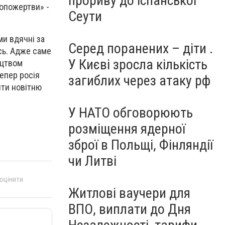
прориву до іспанської
мопожертви» -
Сеути
ми вдячні за
Серед поранених – діти .
сь. Адже саме
У Києві зросла кількість
ицтвом
тепер росія
загиблих через атаку рф
ити новітню
У НАТО обговорюють
розміщення ядерної
зброї в Польщі, Фінляндії
чи Литві
 оцінити
Житлові ваучери для
ВПО, виплати до Дня