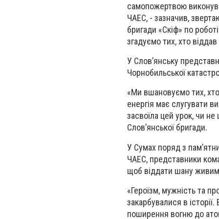
самопожертвою виконували
ЧАЕС, - зазначив, зверта
бригади «Скіф» по робот
згадуємо тих, хто віддав
У Слов’янську представн
Чорнобильської катастр
«Ми вшановуємо тих, хто
енергія має слугувати в
засвоїла цей урок, чи н
Слов’янської бригади.
У Сумах поряд з пам’ятни
ЧАЕС, представники кома
щоб віддати шану живим 
«Героїзм, мужність та п
закарбувалися в історії
поширення вогню до атом