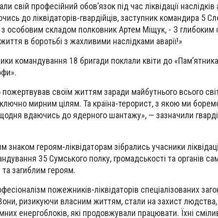
 свій професійний обов’язок під час ліквідації наслідків а
ючись до ліквідаторів-гвардійців, заступник командира 5 С
і з особовим складом полковник Артем Міщук, - З глибоким
 життя в боротьбі з жахливими наслідками аварії!»
ики командування 18 бригади поклали квіти до «Пам’ятник
офи».
 пожертвував своїм життям заради майбутнього всього сві
иключно мирним цілям. Та країна-терорист, з якою ми боремо
е щодня вдаючись до ядерного шантажу», — зазначили гварді
м знаком героям-ліквідаторам зібрались учасники ліквідації
ндування 35 Сумського полку, громадськості та органів са
та загиблим героям.
рофесіоналізм пожежників-ліквідаторів спеціалізованих заг
. Вони, ризикуючи власним життям, стали на захист людства
них енергоблоків, які продовжували працювати. Їхні смілив