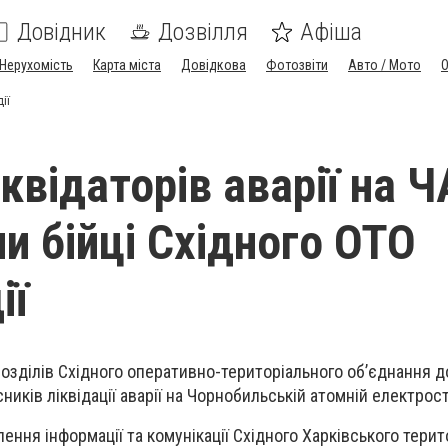
Довідник
Дозвілля
Афіша
Нерухомість
Карта міста
Довідкова
Фотозвіти
Авто / Мото
ії
квідаторів аварії на 
и бійці Східного ОТО
ії
озділів Східного оперативно-територіального об’єднання 
иків ліквідації аварії на Чорнобильській атомній електрост
ення інформації та комунікації Східного Харківського терит