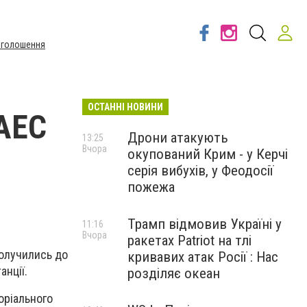
Оголошення
ОСТАННІ НОВИНИ
ЧАЕС
Дрони атакують
13:25
Вчора
окупований Крим - у Керчі
серія вибухів, у Феодосії
пожежа
Трамп відмовив Україні у
11:16
Вчора
ракетах Patriot на тлі
долучились до
кривавих атак Росії : Нас
анції.
розділяє океан
оріального