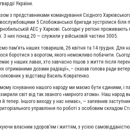
гвардії України.
азом з представниками командування Східного Харківськог
овослужбовцями 5 Слобожанської бригади зустрілися біля 
орнобильській АЕС у Харкові. Сьогодні у регіоні проживають 
ії. З них понад 20 — служили у військовій частині 3005.
ємо пам’ять наших товаришів, 26 квітня та 14 грудня. Для 
лося боротися з ворогом, якого неможливо побачити. Сього
немає у наших лавах, хто завчасно пішов з життя після пер
х отриманими дозами радіації», – сказав голова ради ветер
олковник у відставці Василь Ковратенко.
мому існуванню нашого народу ми маємо бути єдиними, і п
 закрили світ від так званого «мирного атома». Наш народ в
и й тепер. Іншого виходу у нас немає», — запевнив заступни
ериторіального управління по роботі з особовим складом Ст
икуючи власним здоров’ям і життям, з усією самовідданістю,