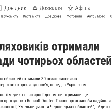
Довідник
Дозвілля
Афіша
Нерухомість
Карта міста
Довідкова
Фотозвіти
Авто / Мото
ляховиків отримали
ди чотирьох областей
ох областей отримали 30 позашляховиків.
терство охорони здоров’я, передає Укрінформ.
инної медико-санітарної допомоги отримали ще
ї прохідності Renault Duster. Транспортні засоби надійшли
нківської, Хмельницької та Чернівецької областей", - йдетьс