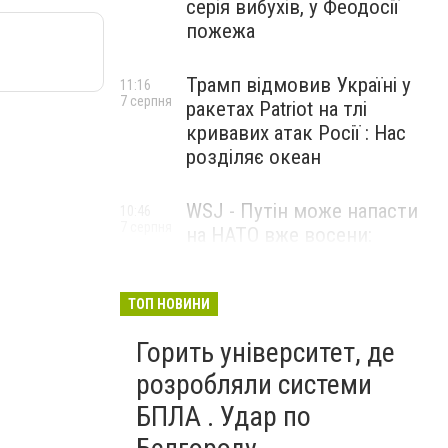
серія вибухів, у Феодосії
пожежа
Трамп відмовив Україні у
11:16
7 серпня
ракетах Patriot на тлі
кривавих атак Росії : Нас
розділяє океан
WSJ - Путін може напасти
10:46
7 серпня
на НАТО вже восени:
розвідка США опублікувала
новий прогноз
ТОП НОВИНИ
Горить університет, де
розробляли системи
БПЛА . Удар по