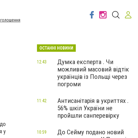
Оголошення
ОСТАННІ НОВИНИ
Думка експерта . Чи
12:43
можливий масовий відтік
українців із Польщі через
погроми
Антисанітарія в укриттях .
11:42
56% шкіл України не
пройшли санперевірку
 до
я у
До Сейму подано новий
10:59