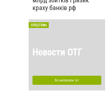
млрд збитків і ризик
краху банків рф
СПЕЦТЕМА
Новости ОТГ
Всі матеріали тут