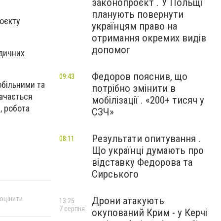
законопроєкт . У Польщі
планують повернути
роєкту
українцям право на
отримання окремих видів
допомог
едичних
Федоров пояснив, що
09:43
обільними та
потрібно змінити в
бачається
мобілізації . «200+ тисяч у
, робота
СЗЧ»
Результати опитування .
08:11
Що українці думають про
відставку Федорова та
Сирського
 оцінити
Дрони атакують
13:25
7 серпня
окупований Крим - у Керчі