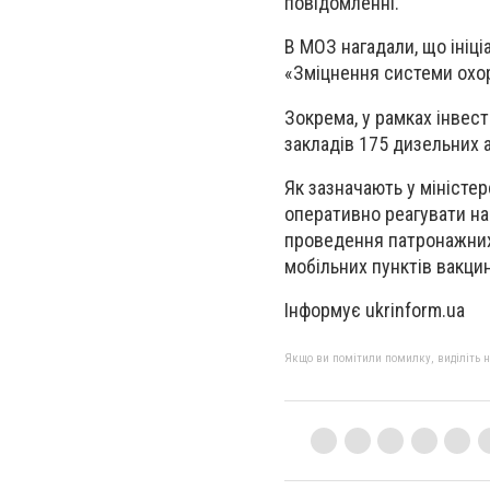
повідомленні.
В МОЗ нагадали, що ініці
«Зміцнення системи охор
Зокрема, у рамках інвес
закладів 175 дизельних а
Як зазначають у міністе
оперативно реагувати на
проведення патронажних 
мобільних пунктів вакцин
Інформує ukrinform.ua
Якщо ви помітили помилку, виділіть нео