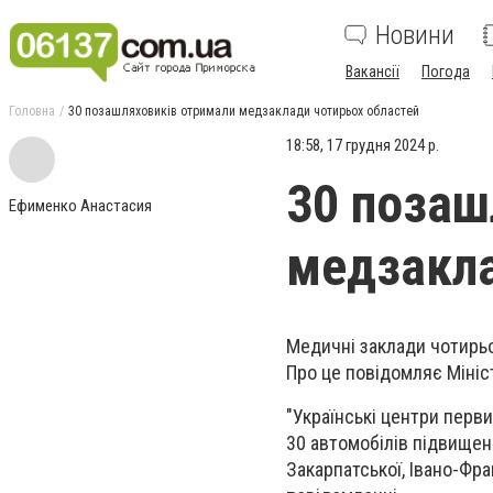
Новини
Вакансії
Погода
Головна
30 позашляховиків отримали медзаклади чотирьох областей
18:58, 17 грудня 2024 р.
30 позаш
Ефименко Анастасия
медзакла
Медичні заклади чотирь
Про це повідомляє Мініс
"Українські центри перв
30 автомобілів підвищено
Закарпатської, Івано-Фра