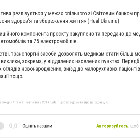
атива реалізується у межах спільного зі Світовим банком п
они здоров’я та збереження життя» (Heal Ukraine).
тиційного компонента проєкту закуплено та передано до м
втомобілів та 75 електромобілів.
рстві, транспортні засоби дозволять медикам стати більш м
 виклики, зокрема, у віддалених населених пунктах. Перед
оглядів новонароджених, виїзд до малорухливих пацієнтів
ації тощо.
бхідний текст і натисніть Ctrl + Enter, щоб повідомити про це редакцію
0,0
Оцініть першим
Авторизуйтесь
, щоб