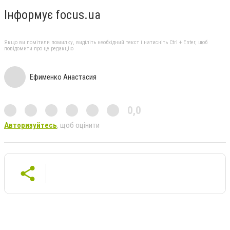
Інформує focus.ua
Якщо ви помітили помилку, виділіть необхідний текст і натисніть Ctrl + Enter, щоб
повідомити про це редакцію
Ефименко Анастасия
0,0
Авторизуйтесь
, щоб оцінити