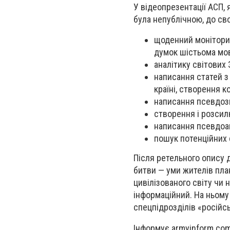
У відеопрезентації АСП,
була непублічною, до сво
щоденний моніторин
думок шістьома мов
аналітику світових 
написання статей з
країні, створення к
написання псевдозв
створення і розсилк
написання псевдоан
пошук потенційних 
Після ретельного опису 
битви — уми жителів пла
цивілізованого світу чи н
інформаційний. На ньому
спецпідрозділів «російсь
Інформує armyinform.com