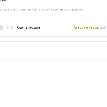
бхідний текст і натисніть Ctrl + Enter, щоб повідомити про це редакцію
0,0
Оцініть першим
Авторизуйтесь
, щоб