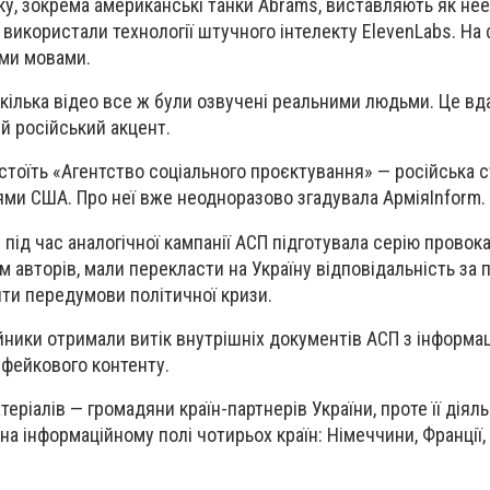
іку, зокрема американські танки Abrams, виставляють як не
и використали технології штучного інтелекту ElevenLabs. На
ими мовами.
кілька відео все ж були озвучені реальними людьми. Це вд
й російський акцент.
 стоїть «Агентство соціального проєктування» — російська с
ями США. Про неї вже неодноразово згадувала АрміяInform.
у під час аналогічної кампанії АСП підготувала серію провок
мом авторів, мали перекласти на Україну відповідальність за
ити передумови політичної кризи.
ійники отримали витік внутрішніх документів АСП з інформа
фейкового контенту.
теріалів — громадяни країн-партнерів України, проте її діяль
а інформаційному полі чотирьох країн: Німеччини, Франції