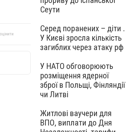
прориву до іспанської
Сеути
Серед поранених – діти .
 оцінити
У Києві зросла кількість
загиблих через атаку рф
У НАТО обговорюють
розміщення ядерної
зброї в Польщі, Фінляндії
чи Литві
Житлові ваучери для
ВПО, виплати до Дня