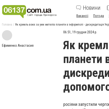
Новини
Вакансії
Погода
Головна
Як кремль воює за уми жителів планети в інформполі - дискредитація Укр
06:51, 19 грудня 2024 р.
Як кремл
Ефименко Анастасия
планети в
дискреди
допомог
росіяни запустили чергов