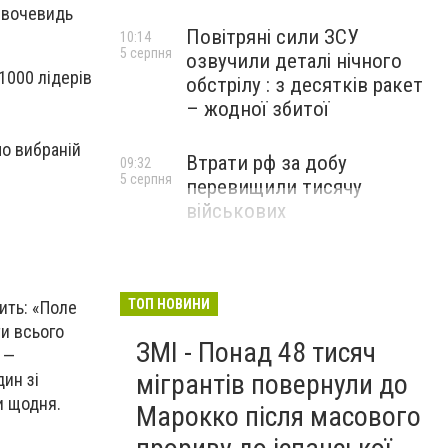
і вочевидь
Повітряні сили ЗСУ
10:14
5 серпня
озвучили деталі нічного
1000 лідерів
обстрілу : з десятків ракет
– жодної збитої
мо вибраній
Втрати рф за добу
09:32
5 серпня
перевищили тисячу
військових
ТОП НОВИНИ
ить: «Поле
ти всього
ЗМІ - Понад 48 тисяч
х —
мігрантів повернули до
ин зі
и щодня.
Марокко після масового