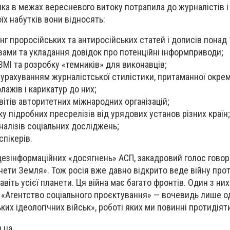
 яка в межах вересневого витоку потрапила до журналістів 
їх набутків вони відносять:
г проросійських та антиросійських статей і дописів понад 
ами та укладання довідок про потенційні інформприводи;
ЗМІ та розробку «темників» для виконавців;
 урахуванням журналістської стилістики, притаманної окре
олажів і карикатур до них;
ітів авторитетних міжнародних організацій;
у підробних пресрелізів від урядових установ різних країн;
алізів соціальних досліджень;
спікерів.
дезінформаційних «досягнень» АСП, закадровий голос говор
нети Земля». Тож росія вже давно відкрито веде війну про
авіть усієї планети. Ця війна має багато фронтів. Один з ни
 «Агентство соціального проєктування» — вочевидь лише од
ких ідеологічних військ», роботі яких ми повинні протидіят
.ua