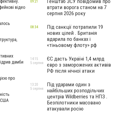
Генштаб ЗСУ повідомив про
ефективну.
09:21
втрати ворога станом на 7
 фейкові відео
серпня 2026 року
алось
Під санкції потрапили 19
08:34
нових цілей . Британія
вдарила по банках і
труктура,
«тіньовому флоту» рф
ативних
ЄС дасть Україні 1,4 млрд
14:15
 підрив дамби
5 серпня
євро з заморожених активів
РФ після нічної атаки
цією про
Під ударами один з
13:20
5 серпня
найбільших розподільчих
ність
центрів Wildberries та НПЗ .
, США
Безпілотники масовано
атакували росію