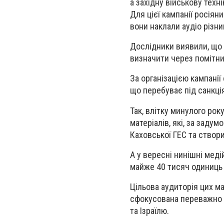
а західну військову техн
Для цієї кампанії росіян
вони наклали аудіо різн
Дослідники виявили, що 
визначити через помітни
За організацією кампанії
що перебуває під санкці
Так, влітку минулого рок
матеріалів, які, за заду
Каховської ГЕС та створ
А у вересні нинішні мед
майже 40 тисяч одиниць 
Цільова аудиторія цих ма
сфокусована переважно н
та Ізраїлю.