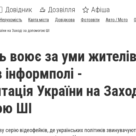
Довідник
Дозвілля
Афіша
Нерухомість
Карта міста
Довідкова
Фотозвіти
Авто / Мото
аїни на Заході за допомогою ШІ
ь воює за уми жителі
 інформполі -
тація України на Заход
ою ШІ
у серію відеофейків, де українських політиків звинувачують