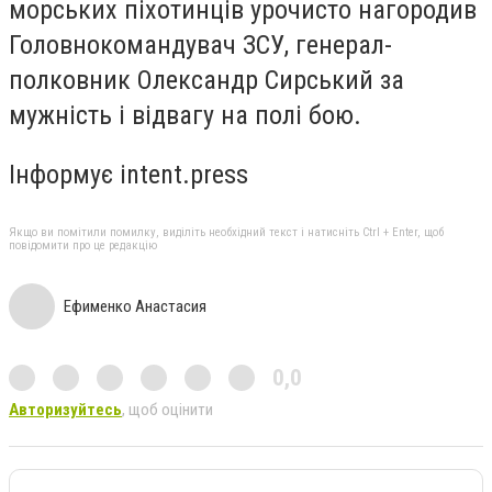
морських піхотинців урочисто нагородив
Головнокомандувач ЗСУ, генерал-
полковник
Олександр Сирський
за
мужність і відвагу на полі бою.
Інформує intent.press
Якщо ви помітили помилку, виділіть необхідний текст і натисніть Ctrl + Enter, щоб
повідомити про це редакцію
Ефименко Анастасия
0,0
Авторизуйтесь
, щоб оцінити