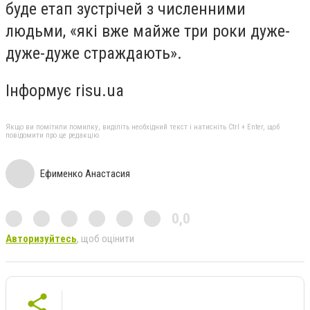
буде етап зустрічей з численними
людьми, «які вже майже три роки дуже-
дуже-дуже страждають».
Інформує risu.ua
Якщо ви помітили помилку, виділіть необхідний текст і натисніть Ctrl + Enter, щоб
повідомити про це редакцію
Ефименко Анастасия
0,0
Авторизуйтесь
, щоб оцінити