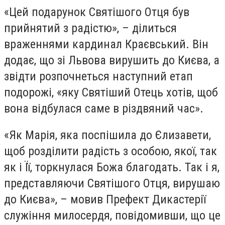
«Цей подарунок Святішого Отця був
прийнятий з радістю», – ділиться
враженнями кардинал Краєвський. Він
додає, що зі Львова вирушить до Києва, а
звідти розпочнеться наступний етап
подорожі, «яку Святіший Отець хотів, щоб
вона відбулася саме в різдвяний час».
«Як Марія, яка поспішила до Єлизавети,
щоб розділити радість з особою, якої, так
як і Її, торкнулася Божа благодать. Так і я,
представляючи Святішого Отця, вирушаю
до Києва», – мовив Префект Дикастерії
служіння милосердя, повідомивши, що це