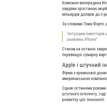
Компанія випередила Nvid
завдяки зростанню акцій
мільярдів доларів до її ри
За словами Тома Форте, а
“ентузіазм інвесторів 
оновлень iPhone”.
Станом на останнє закрит
перевищує сумарну варті
Apple і штучний і
Фірма з кремнієвої доли
американською компанією
Однак останніми роками 
штучного інтелекту, тоді
розвитку цієї технології.