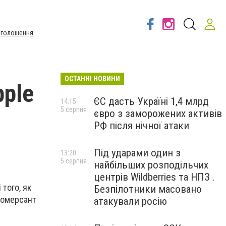
Оголошення
ОСТАННІ НОВИНИ
pple
ЄС дасть Україні 1,4 млрд
14:15
5 серпня
євро з заморожених активів
РФ після нічної атаки
Під ударами один з
13:20
5 серпня
найбільших розподільчих
центрів Wildberries та НПЗ .
 того, як
Безпілотники масовано
 Комерсант
атакували росію