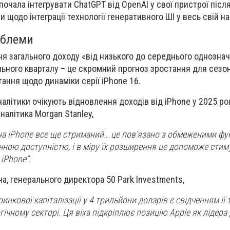
почала інтегрувати ChatGPT від OpenAI у свої пристрої після 
 щодо інтеграції технології генеративного ШІ у весь свій на
облеми
ня загального доходу «від низького до середнього однозна
ьного кварталу – це скромний прогноз зростання для сезо
ання щодо динаміки серії iPhone 16.
налітики очікують відновлення доходів від iPhone у 2025 роц
аналітика Morgan Stanley,
на iPhone все ще стриманий… це пов’язано з обмеженими фу
фічною доступністю, і в міру їх розширення це допоможе сти
iPhone”.
а, генерального директора 50 Park Investments,
инкової капіталізації у 4 трильйони доларів є свідченням її
ічному секторі. Ця віха підкріплює позицію Apple як лідера 