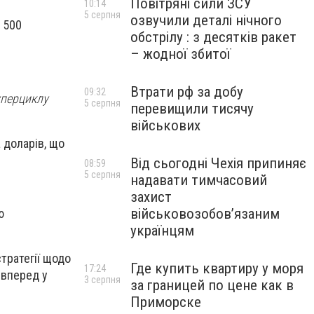
Повітряні сили ЗСУ
10:14
5 серпня
озвучили деталі нічного
 500
обстрілу : з десятків ракет
– жодної збитої
Втрати рф за добу
09:32
уперциклу
5 серпня
перевищили тисячу
військових
 доларів, що
Від сьогодні Чехія припиняє
08:59
5 серпня
надавати тимчасовий
захист
військовозобов’язаним
ю
українцям
тратегії щодо
Где купить квартиру у моря
17:24
 вперед у
3 серпня
за границей по цене как в
Приморске