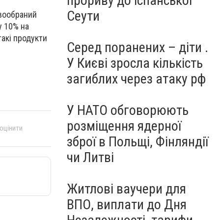
прориву до іспанської
Сеути
овообраний
у 10% на
такі продукти
Серед поранених – діти .
У Києві зросла кількість
загиблих через атаку рф
У НАТО обговорюють
розміщення ядерної
 оцінити
зброї в Польщі, Фінляндії
чи Литві
Житлові ваучери для
ВПО, виплати до Дня