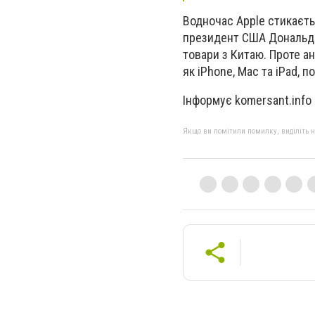
Водночас Apple стикаєт
президент США Дональд 
товари з Китаю. Проте ан
як iPhone, Mac та iPad, 
Інформує komersant.info
Якщо ви помітили помилку, виділіть нео