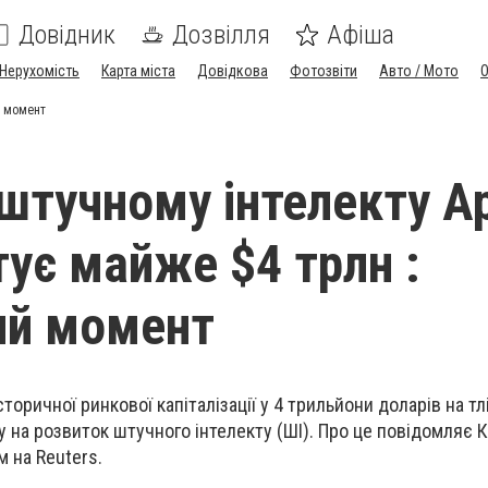
Довідник
Дозвілля
Афіша
Нерухомість
Карта міста
Довідкова
Фотозвіти
Авто / Мото
й момент
штучному інтелекту A
ує майже $4 трлн :
ий момент
оричної ринкової капіталізації у 4 трильйони доларів на тлі
у на розвиток штучного інтелекту (ШІ). Про це повідомляє
 на Reuters.