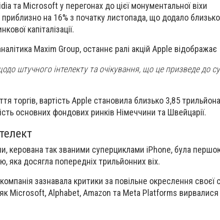
ia та Microsoft у перегонах до цієї монументальної віхи
 приблизно на 16% з початку листопада, що додало близько
нкової капіталізації.
налітика Maxim Group, останнє ралі акцій Apple відображає
щодо штучного інтелекту та очікування, що це призведе до с
тя торгів, вартість Apple становила близько 3,85 трильйона
сть основних фондових ринків Німеччини та Швейцарії.
нтелект
ни, керована так званими суперциклами iPhone, була першо
, яка досягла попередніх трильйонних віх.
компанія зазнавала критики за повільне окреслення своєї с
 як Microsoft, Alphabet, Amazon та Meta Platforms вирвалися