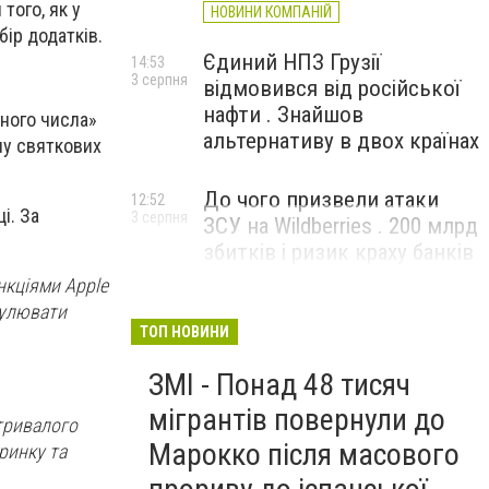
того, як у
НОВИНИ КОМПАНІЙ
бір додатків.
Єдиний НПЗ Грузії
14:53
3 серпня
відмовився від російської
нафти . Знайшов
чного числа»
альтернативу в двох країнах
ну святкових
До чого призвели атаки
12:52
і. За
3 серпня
ЗСУ на Wildberries . 200 млрд
збитків і ризик краху банків
рф
нкціями Apple
мулювати
ТОП НОВИНИ
ЗМІ - Понад 48 тисяч
мігрантів повернули до
 тривалого
Марокко після масового
ринку та