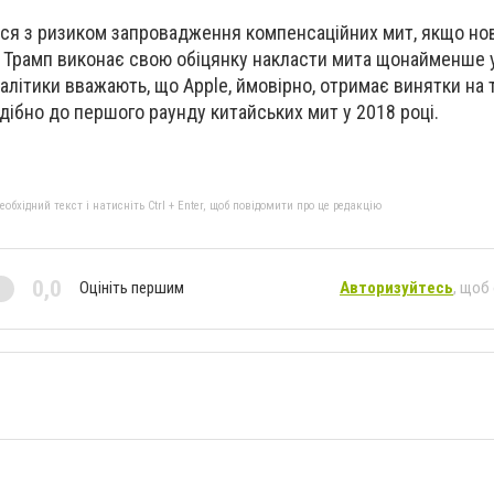
ься з ризиком запровадження компенсаційних мит, якщо н
Трамп виконає свою обіцянку накласти мита щонайменше 
алітики вважають, що Apple, ймовірно, отримає винятки на 
подібно до першого раунду китайських мит у 2018 році.
бхідний текст і натисніть Ctrl + Enter, щоб повідомити про це редакцію
0,0
Оцініть першим
Авторизуйтесь
, щоб