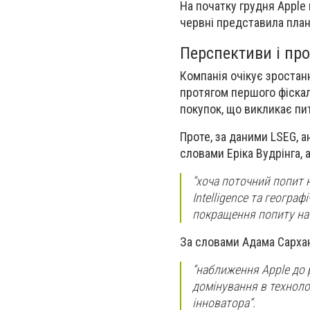
На початку грудня Apple 
червні представила плани
Перспективи і пр
Компанія очікує зростан
протягом першого фіскал
покупок, що викликає пит
Проте, за даними LSEG, а
словами Еріка Вудрінга, 
“хоча поточний попит 
Intelligence та геогра
покращення попиту на 
За словами Адама Сархан
“наближення Apple до р
домінування в технолог
інноватора”.