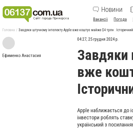
Новини
Вакансії
Погода
Головна
Завдяки штучному інтелекту Apple вже коштує майже $4 трлн : Історични
04:27, 25 грудня 2024 р.
Завдяки 
Ефименко Анастасия
вже кошт
Історичн
Apple наближається до іст
інвестори роблять ставк
український з посиланням