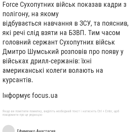
Force Сухопутних військ показав кадри з
полігону, на якому
відбувається навчання в ЗСУ, та пояснив,
які речі слід взяти на БЗВП. Тим часом
головний сержант Сухопутних військ
Дмитро Шумський розповів про появу у
військах дрилл-сержанів: їхні
американські колеги волають на
курсантів.
Інформує focus.ua
Якщо ви помітили помилку, виділіть необхідний текст і натисніть Ctrl + Enter, щоб
повідомити про це редакцію
Ефименко Анастасия