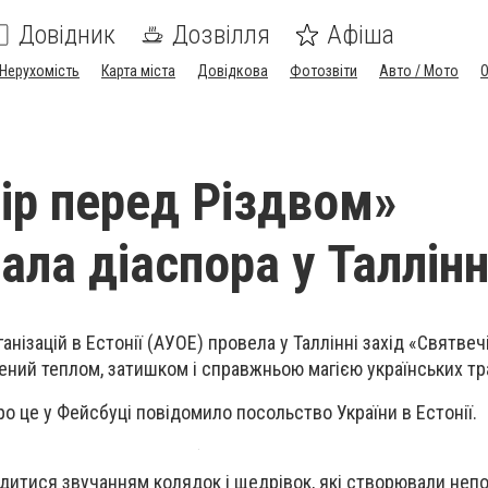
Довідник
Дозвілля
Афіша
Нерухомість
Карта міста
Довідкова
Фотозвіти
Авто / Мото
ір перед Різдвом»
ала діаспора у Таллін
ганізацій в Естонії (АУОЕ) провела у Таллінні захід «Святве
нений теплом, затишком і справжньою магією українських тр
о це у Фейсбуці повідомило посольство України в Естонії.
одитися звучанням колядок і щедрівок, які створювали неп