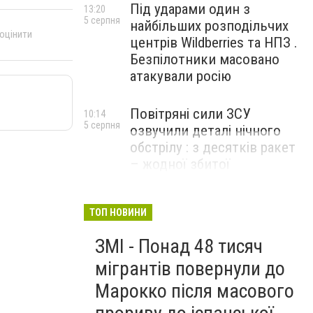
Під ударами один з
13:20
5 серпня
найбільших розподільчих
 оцінити
центрів Wildberries та НПЗ .
Безпілотники масовано
атакували росію
Повітряні сили ЗСУ
10:14
5 серпня
озвучили деталі нічного
обстрілу : з десятків ракет
– жодної збитої
ТОП НОВИНИ
ЗМІ - Понад 48 тисяч
мігрантів повернули до
Марокко після масового