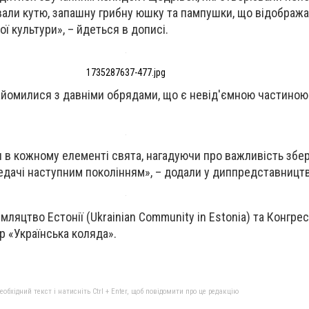
али кутю, запашну грибну юшку та пампушки, що відобража
ої культури», – йдеться в дописі.
1735287637-477.jpg
найомилися з давніми обрядами, що є невід'ємною частиною 
и в кожному елементі свята, нагадуючи про важливість зб
редачі наступним поколінням», – додали у диппредставництв
мляцтво Естонії (Ukrainian Community in Estonia) та Конгрес
ір «Українська коляда».
бхідний текст і натисніть Ctrl + Enter, щоб повідомити про це редакцію