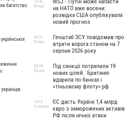
WSJ - Путін може напасти
10:46
ли багатство
Вчора
на НАТО вже восени:
розвідка США опублікувала
новий прогноз
Генштаб ЗСУ повідомив про
09:21
української
Вчора
втрати ворога станом на 7
серпня 2026 року
ереження
Під санкції потрапили 19
08:34
і.
Вчора
нових цілей . Британія
вдарила по банках і
«тіньовому флоту» рф
 українців
ЄС дасть Україні 1,4 млрд
14:15
5 серпня
євро з заморожених активів
РФ після нічної атаки