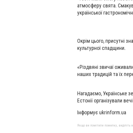
атмосферу свята. Смакув
української гастрономічн
Окрім цього, присутні з
культурної спадщини.
«Різдвяні звичаї оживал
наших традицій та їх пе
Нагадаємо, Українське зе
Естонії організували веч
Інформує ukrinform.ua
Якщо ви помітили помилку, виділіть нео