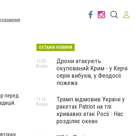
Оголошення
ОСТАННІ НОВИНИ
Дрони атакують
13:25
Вчора
окупований Крим - у Керчі
н
серія вибухів, у Феодосії
пожежа
чір перед
Трамп відмовив Україні у
11:16
адицій.
Вчора
ракетах Patriot на тлі
кривавих атак Росії : Нас
розділяє океан
овторну