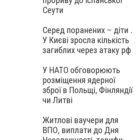
прориву до іспанської
Сеути
Серед поранених – діти .
У Києві зросла кількість
загиблих через атаку рф
У НАТО обговорюють
розміщення ядерної
зброї в Польщі, Фінляндії
чи Литві
Житлові ваучери для
ВПО, виплати до Дня