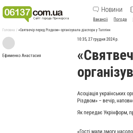
Новини
Вакансії
Погода
Головна
«Святвечір перед Різдвом» організувала діаспора у Таллінн
10:35, 27 грудня 2024 р.
«Святвеч
Ефименко Анастасия
організув
Асоціація українських ор
Різдвом» – вечір, напов
Як передає Укрінформ, пр
«Гості мали змогу насол