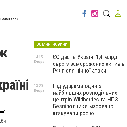
Оголошення
ОСТАННІ НОВИНИ
іж
ЄС дасть Україні 1,4 млрд
14:15
Вчора
євро з заморожених активів
РФ після нічної атаки
країні
Під ударами один з
13:20
Вчора
найбільших розподільчих
центрів Wildberries та НПЗ .
Безпілотники масовано
ий"
атакували росію
жби