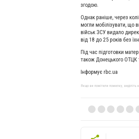
згодою.
Однак раніше, через коліз
могли мобілізувати, що 
військ ЗСУ видало дирек
від 18 до 25 років без їхн
Під час підготовки мате
також Донецького ОТЦК та
Інформує rbc.ua
Якщо ви помітили помилку, виділіть нео