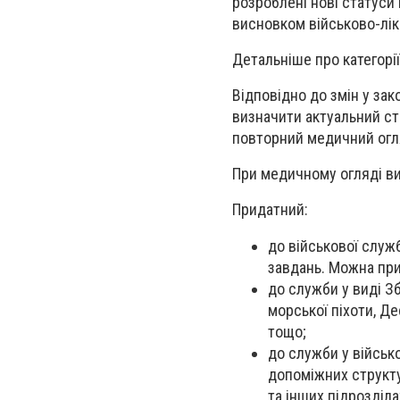
розроблені нові статуси 
висновком військово-ліка
Детальніше про категорі
Відповідно до змін у за
визначити актуальний ст
повторний медичний огля
При медичному огляді ви
Придатний:
до військової служ
завдань. Можна при
до служби у виді З
морської піхоти, Д
тощо;
до служби у військ
допоміжних структу
та інших підрозділа