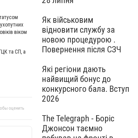
28 липня
статусом
Як військовим
Сухопутних
відновити службу за
віків віком
новою процедурою .
Повернення після СЗЧ
ЦК та СП, а
Які регіони дають
найвищий бонус до
конкурсного бала. Вступ
2026
тобы оценить
The Telegraph - Боріс
Джонсон таємно