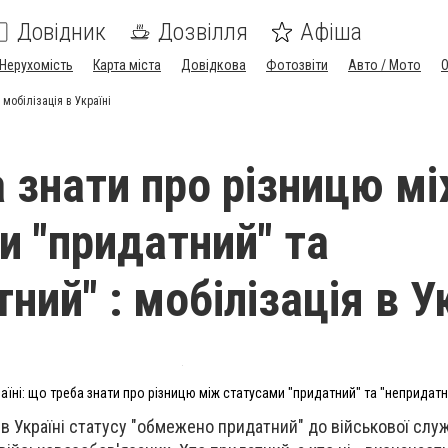
Довідник
Дозвілля
Афіша
Нерухомість
Карта міста
Довідкова
Фотозвіти
Авто / Мото
мобілізація в Україні
 знати про різницю м
и "придатний" та
ний" : мобілізація в У
раїні: що треба знати про різницю між статусами "придатний" та "непридатн
 в Україні статусу "обмежено придатний" до військової слу