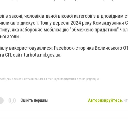
ії в законі, чоловіків даної вікової категорії з відповідним 
викликало дискусії. Тож у вересні 2024 року Командування 
тиву, яка забороняє мобілізацію "обмежено придатних" чоло
ьої згоди.
ріалу використовувалися: Facebook-сторінка Волинського ОТ
 СП, сайт turbota.mil.gov.ua.
бхідний текст і натисніть Ctrl + Enter, щоб повідомити про це редакцію
0,0
Оцініть першим
Авторизируйтесь
, ч