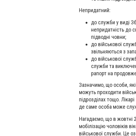
Непридатний:
до служби у виді З
непридатність до с
підводні човни;
до військової служб
звільняються з зап
до військової служб
служби та виключен
рапорт на продовж
Зазначимо, що особи, як
можуть проходити військ
підрозділах тощо. Лікарі
де саме особа може служ
Нагадаємо, що в жовтні 
мобілізацію чоловіків ві
військової служби. Це оз