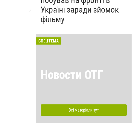
побував на фронті в
Україні заради зйомок
фільму
СПЕЦТЕМА
Новости ОТГ
Всі матеріали тут