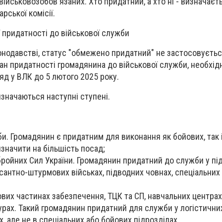
військовозобов'язаних. Хто придатний, а хто ні - визначаєт
рської комісії.
ї придатності до військової служби
конодавстві, статус "обмежено придатний" не застосовуєть
ан придатності громадянина до військової служби, необхід
д у ВЛК до 5 лютого 2025 року.
значаються наступні ступені.
би. Громадянин є придатним для виконання як бойових, так 
значити на більшість посад;
бройних Сил України. Громадянин придатний до служби у пі
есантно-штурмових військах, підводних човнах, спеціальних
ових частинах забезпечення, ТЦК та СП, навчальних центрах
рах. Такий громадянин придатний для служби у логістични
х, але не в спеціальних або бойових підрозділах.