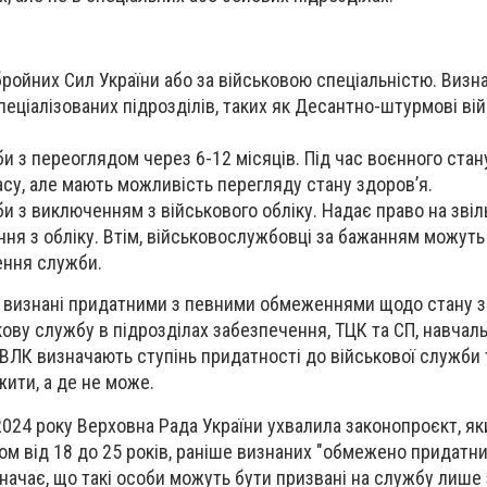
бройних Сил України або за військовою спеціальністю. Визн
пеціалізованих підрозділів, таких як Десантно-штурмові вій
и з переоглядом через 6-12 місяців. Під час воєнного стан
асу, але мають можливість перегляду стану здоров’я.
и з виключенням з військового обліку. Надає право на звіл
ня з обліку. Втім, військовослужбовці за бажанням можуть
ення служби.
і визнані придатними з певними обмеженнями щодо стану з
ову службу в підрозділах забезпечення, ТЦК та СП, навчал
 ВЛК визначають ступінь придатності до військової служби 
ити, а де не може.
2024 року Верховна Рада України ухвалила законопроєкт, я
ком від 18 до 25 років, раніше визнаних "обмежено придатн
начає, що такі особи можуть бути призвані на службу лише 