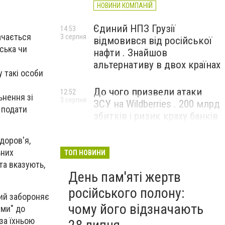
НОВИНИ КОМПАНІЙ
Єдиний НПЗ Грузії
14:53
ачається
3 серпня
відмовився від російської
ська чи
нафти . Знайшов
альтернативу в двох країнах
у такі особи
До чого призвели атаки
12:52
ьнення зі
3 серпня
ЗСУ на Wildberries . 200 млрд
 подати
збитків і ризик краху банків
рф
доров'я,
ьних
ТОП НОВИНИ
та вказують,
День пам'яті жертв
російського полону:
кий забороняє
чому його відзначають
ими" до
за їхньою