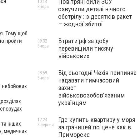
ься
Повітряні сили ЗСУ
10:14
Вчора
озвучили деталі нічного
обстрілу : з десятків ракет
– жодної збитої
ся. Тому щоб
Втрати рф за добу
но пройти
09:32
Вчора
перевищили тисячу
військових
Від сьогодні Чехія припиняє
08:59
Вчора
надавати тимчасовий
і небойових
захист
військовозобов’язаним
дрозділах
українцям
 спорудах
Где купить квартиру у моря
17:24
 та інших
3 серпня
за границей по цене как в
х, медичних
Приморске