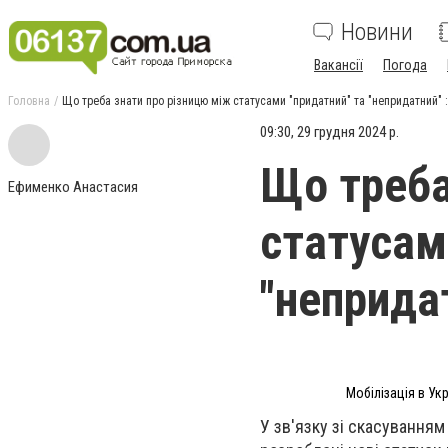
Новини
Вакансії
Погода
Головна
Що треба знати про різницю між статусами "придатний" та "непридатний" : 
09:30, 29 грудня 2024 р.
Що треба
Ефименко Анастасия
статусам
"непридат
Мобілізація в Ук
У зв'язку зі скасуванням