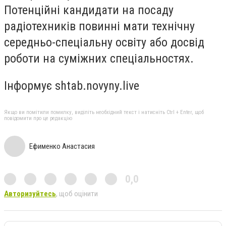
Потенційні кандидати на посаду
радіотехників повинні мати технічну
середньо-спеціальну освіту або досвід
роботи на суміжних спеціальностях.
Інформує shtab.novyny.live
Якщо ви помітили помилку, виділіть необхідний текст і натисніть Ctrl + Enter, щоб
повідомити про це редакцію
Ефименко Анастасия
0,0
Авторизуйтесь
, щоб оцінити