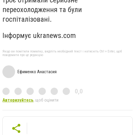
троє отримали серйозне
переохолодження та були
госпіталізовані.
Інформує ukranews.com
Якщо ви помітили помилку, виділіть необхідний текст і натисніть Ctrl + Enter, щоб
повідомити про це редакцію
Ефименко Анастасия
0,0
Авторизуйтесь
, щоб оцінити