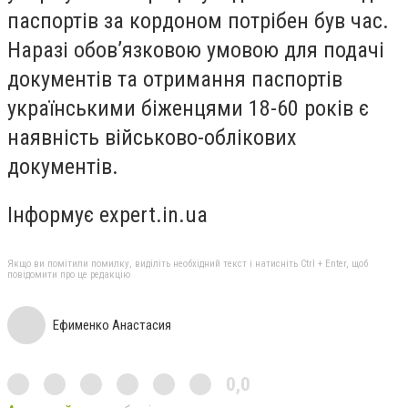
паспортів за кордоном потрібен був час.
Наразі обов’язковою умовою для подачі
документів та отримання паспортів
українськими біженцями 18-60 років є
наявність військово-облікових
документів.
Інформує
expert.in.ua
Якщо ви помітили помилку, виділіть необхідний текст і натисніть Ctrl + Enter, щоб
повідомити про це редакцію
Ефименко Анастасия
0,0