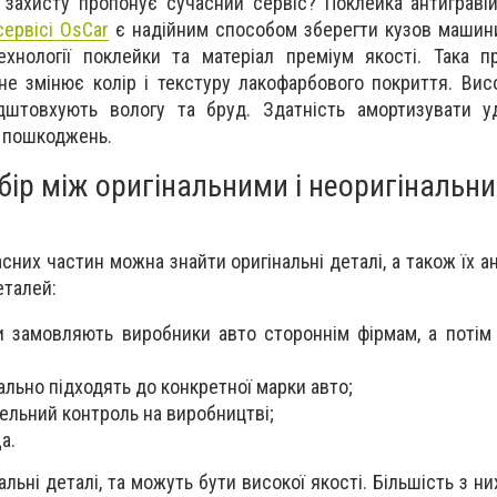
 захисту пропонує сучасний сервіс? Поклейка антигравій
сервісі OsCar
є надійним способом зберегти кузов машини
ехнології поклейки та матеріал преміум якості. Така п
не змінює колір і текстуру лакофарбового покриття. Висо
ідштовхують вологу та бруд. Здатність амортизувати у
а пошкоджень.
бір між оригінальними і неоригінальн
сних частин можна знайти оригінальні деталі, а також їх а
еталей:
ни замовляють виробники авто стороннім фірмам, а потім
ально підходять до конкретної марки авто;
ельний контроль на виробництві;
а.
льні деталі, та можуть бути високої якості. Більшість з ни