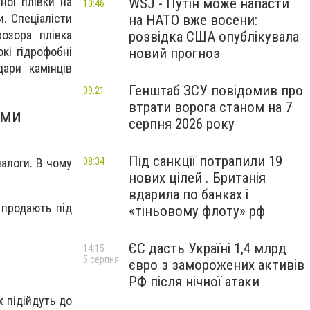
ної плівки на
WSJ - Путін може напасти
10:46
. Спеціалісти
на НАТО вже восени:
розора плівка
розвідка США опублікувала
кі гідрофобні
новий прогноз
дари камінців
Генштаб ЗСУ повідомив про
09:21
втрати ворога станом на 7
ими
серпня 2026 року
Під санкції потрапили 19
08:34
налоги. В чому
нових цілей . Британія
вдарила по банках і
 продають під
«тіньовому флоту» рф
ЄС дасть Україні 1,4 млрд
14:15
5 серпня
євро з заморожених активів
РФ після нічної атаки
х підійдуть до