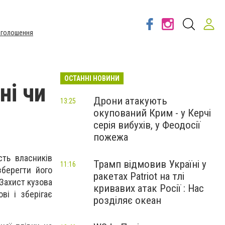
Оголошення
ОСТАННІ НОВИНИ
ні чи
Дрони атакують
13:25
окупований Крим - у Керчі
серія вибухів, у Феодосії
пожежа
сть власників
Трамп відмовив Україні у
11:16
зберегти його
ракетах Patriot на тлі
 Захист кузова
кривавих атак Росії : Нас
ві і зберігає
розділяє океан