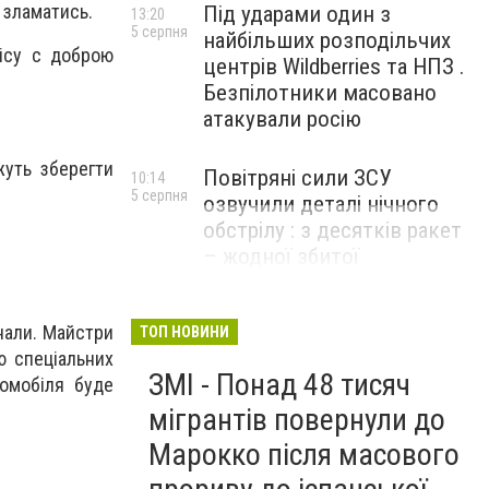
 зламатись.
Під ударами один з
13:20
5 серпня
найбільших розподільчих
ісу с доброю
центрів Wildberries та НПЗ .
Безпілотники масовано
атакували росію
жуть зберегти
Повітряні сили ЗСУ
10:14
5 серпня
озвучили деталі нічного
обстрілу : з десятків ракет
– жодної збитої
нали. Майстри
ТОП НОВИНИ
ю спеціальних
ЗМІ - Понад 48 тисяч
томобіля буде
мігрантів повернули до
Марокко після масового