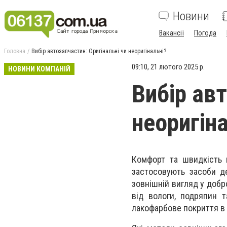
Новини
Вакансії
Погода
Головна
Вибір автозапчастин: Оригінальні чи неоригінальні?
09:10, 21 лютого 2025 р.
НОВИНИ КОМПАНІЙ
Вибір авт
неоригін
Комфорт та швидкість п
застосовують засоби де
зовнішній вигляд у добр
від вологи, подряпин та
лакофарбове покриття в