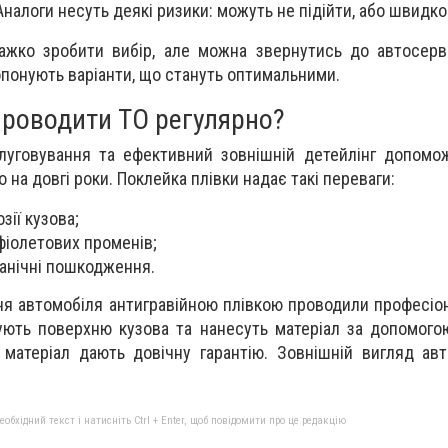
Аналоги несуть деякі ризики: можуть не підійти, або швидко
ажко зробити вибір, але можна звернутись до автосерв
понують варіанти, що стануть оптимальними.
роводити ТО регулярно?
луговування та ефективний зовнішній детейлінг допомо
 на довгі роки. Поклейка плівки надає такі переваги:
зії кузова;
фіолетових променів;
нічні пошкодження.
я автомобіля антигравійною плівкою проводили професіо
тують поверхню кузова та нанесуть матеріал за допомого
і матеріал дають довічну гарантію. Зовнішній вигляд ав
.
бхідний текст і натисніть Ctrl + Enter, щоб повідомити про це редакцію