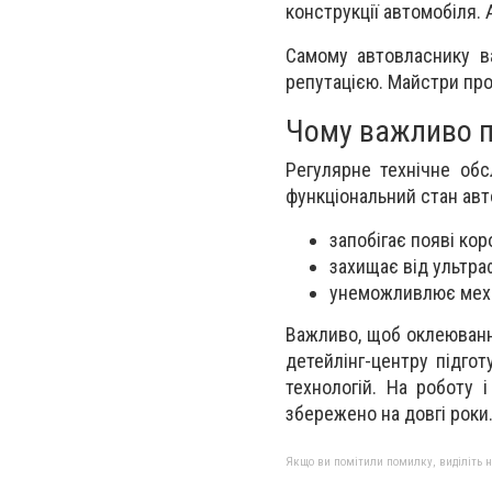
конструкції автомобіля. 
Самому автовласнику в
репутацією. Майстри про
Чому важливо п
Регулярне технічне обс
функціональний стан авто
запобігає появі коро
захищає від ультра
унеможливлює меха
Важливо, щоб оклеюванн
детейлінг-центру підго
технологій. На роботу 
збережено на довгі роки
Якщо ви помітили помилку, виділіть нео