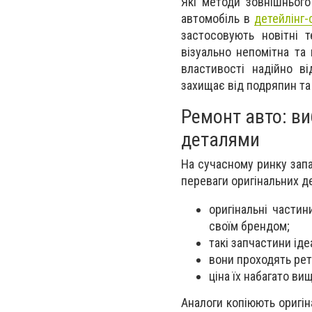
Які методи зовнішнього
автомобіль в
детейлінг-
застосовують новітні т
візуально непомітна та 
властивості надійно в
захищає від подряпин т
Ремонт авто: ви
деталями
На сучасному ринку запа
переваги оригінальних д
оригінальні части
своїм брендом;
такі запчастини іде
вони проходять рет
ціна їх набагато вищ
Аналоги копіюють оригіна