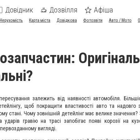
Довідник
Дозвілля
Афіша
Нерухомість
Карта міста
Довідкова
Фотозвіти
Авто / Мото
озапчастин: Оригіналь
альні?
ересування залежить від наявності автомобіля. Більші
тейлінгу, щоб покращити властивості авто та надовго 
ому стані. Чому зовнішній детейлінг має велике значення?
 ударів гравію на трасі запобігає появі корозії на кузо
 первозданному вигляді.