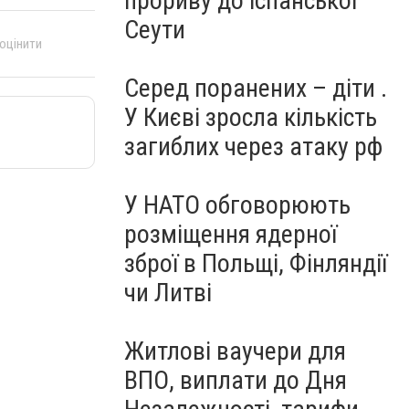
прориву до іспанської
Сеути
 оцінити
Серед поранених – діти .
У Києві зросла кількість
загиблих через атаку рф
У НАТО обговорюють
розміщення ядерної
зброї в Польщі, Фінляндії
чи Литві
Житлові ваучери для
ВПО, виплати до Дня