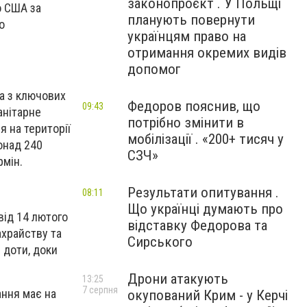
законопроєкт . У Польщі
о США за
планують повернути
о
українцям право на
отримання окремих видів
допомог
на з ключових
Федоров пояснив, що
09:43
анітарне
потрібно змінити в
я на території
мобілізації . «200+ тисяч у
онад 240
СЗЧ»
рмін.
Результати опитування .
08:11
Що українці думають про
від 14 лютого
відставку Федорова та
ахрайству та
Сирського
 доти, доки
Дрони атакують
13:25
7 серпня
ння має на
окупований Крим - у Керчі