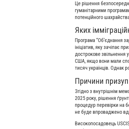
Це рішення безпосередньо
гуманітарними програма
потенційного шахрайства
Яких імміграцій
Програма “Об’єднання зар
ініціатив, яку зачіпає п
дострокове звільнення ук
США, якщо вони мали сп
тисяч українців. Однак 
Причини призуп
Згідно з внутрішнім мем
2025 року, рішення ґрунт
процедур перевірки на б
не буде впроваджено вд
Високопосадовець USCIS