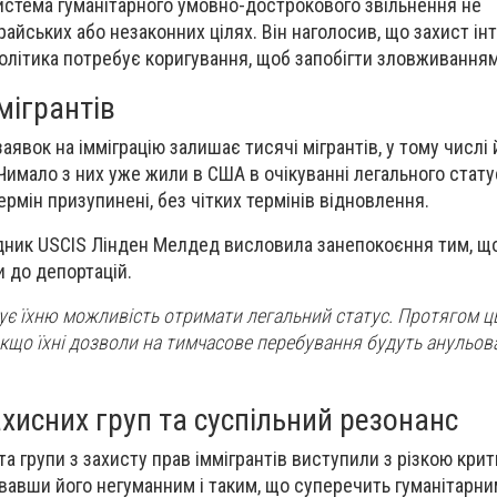
истема гуманітарного умовно-дострокового звільнення не
айських або незаконних цілях. Він наголосив, що захист ін
політика потребує коригування, щоб запобігти зловживанням
мігрантів
явок на імміграцію залишає тисячі мігрантів, у тому числі й
Чимало з них уже жили в США в очікуванні легального статус
рмін призупинені, без чітких термінів відновлення.
ник USCIS Лінден Мелдед висловила занепокоєння тим, що
 до депортацій.
є їхню можливість отримати легальний статус. Протягом ць
кщо їхні дозволи на тимчасове перебування будуть анульован
хисних груп та суспільний резонанс
 та групи з захисту прав іммігрантів виступили з різкою кр
азвавши його негуманним і таким, що суперечить гуманітарн