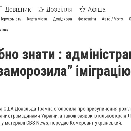
Довідник
Дозвілля
Афіша
Нерухомість
Карта міста
Довідкова
Фотозвіти
Авто / Мото
аїнців
но знати : адміністра
заморозила” іміграцію
та США Дональда Трампа оголосила про призупинення розгл
даних громадянами України, а також заявок із кількох країн 
 у матеріалі CBS News, передає Комерсант український.