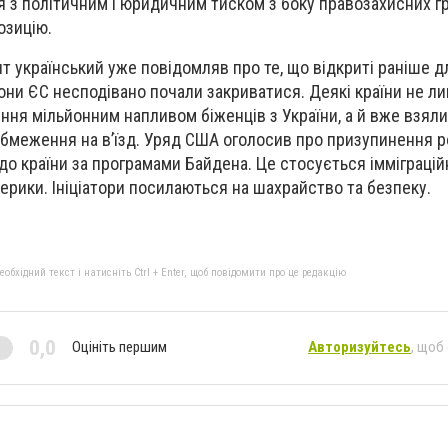
я з політичним і юридичним тиском з боку правозахисних гр
озицію.
 український уже повідомляв про те, що відкриті раніше дл
рдони ЄС несподівано почали закриватися. Деякі країни не л
я мільйонним напливом біженців з України, а й вже взяли
обмеження на в’їзд. Уряд США оголосив про призупинення 
д до країни за програмами Байдена. Це стосується імміграцій
мерики. Ініціатори посилаються на шахрайство та безпеку.
бхідний текст і натисніть Ctrl + Enter, щоб повідомити про це редакцію
0,0
Оцініть першим
Авторизуйтесь
, щоб