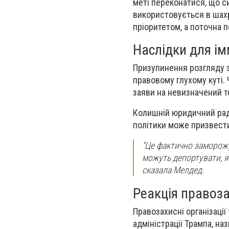
меті переконатися, що с
використовується в шахр
пріоритетом, а поточна 
Наслідки для ім
Призупинення розгляду за
правовому глухому куті. 
заяви на невизначений те
Колишній юридичний рад
політики може призвести
“Це фактично заморожу
можуть депортувати, я
сказала Мелдед.
Реакція правоза
Правозахисні організації
адміністрації Трампа, н