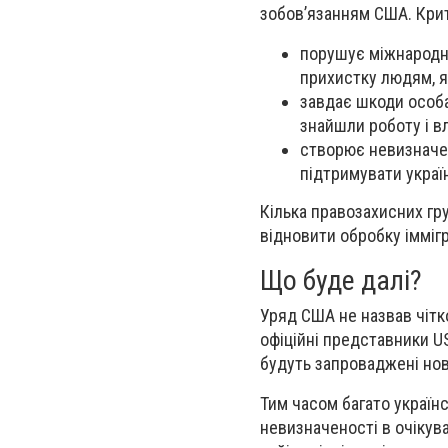
зобов’язанням США. Кри
порушує міжнародні
прихистку людям, я
завдає шкоди особа
знайшли роботу і в
створює невизначен
підтримувати украї
Кілька правозахисних гр
відновити обробку іммігр
Що буде далі?
Уряд США не назвав чітк
офіційні представники U
будуть запроваджені нов
Тим часом багато україн
невизначеності в очікув