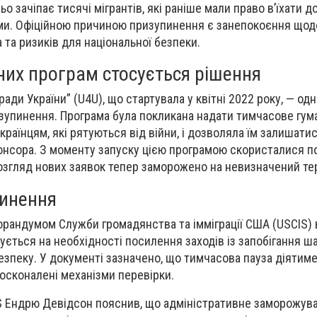
 зачіпає тисячі мігрантів, які раніше мали право в’їхати д
ми. Офіційною причиною призупинення є занепокоєння щод
 та ризиків для національної безпеки.
них програм стосується рішення
ади України” (U4U), що стартувала у квітні 2022 року, — од
ризупинення. Програма була покликана надати тимчасове гум
раїнцям, які рятуються від війни, і дозволяла їм залишатис
онсора. З моменту запуску цією програмою скористалися п
розгляд нових заявок тепер заморожено на невизначений те
инення
орандумом Служби громадянства та імміграції США (USCIS) 
ується на необхідності посилення заходів із запобігання ш
езпеку. У документі зазначено, що тимчасова пауза діятиме
осконалені механізми перевірки.
 Ендрю Девідсон пояснив, що адміністративне заморожува