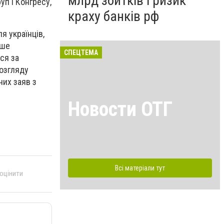
млрд збитків і ризик
уп і Конгресу,
краху банків рф
я українців,
ише
СПЕЦТЕМА
ся за
розгляду
них заяв з
Новости ОТГ
Всі матеріали тут
 оцінити