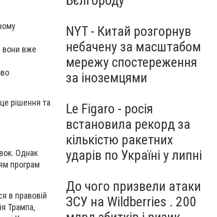
Бєлгороду
ному
NYT - Китай розгорнув
небачену за масштабом
е вони вже
мережу спостереження
ово
за іноземцями
це рішення та
Le Figaro - росія
встановила рекорд за
кількістю ракетних
ударів по Україні у липні
вок. Однак
ням програм
До чого призвели атаки
ся в правовій
ЗСУ на Wildberries . 200
ія Трампа,