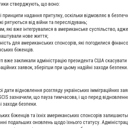
тики стверджують, що воно:
 принципи надання притулку, оскільки відмовляє в безпеч
кі рятуються від війни та переслідувань;
м, які вже інтегрувалися в американське суспільство, адж
лаштували нове життя;
ість для американських спонсорів, які погодилися фінанс
нських біженців.
уп вже закликали адміністрацію президента США скасувати 
аційних заявок, зберігши при цьому надійні заходи безпеки.
ої дати відновлення розгляду українських імміграційних зая
SCIS зазначили, що пауза тимчасова, і що перед відновлен
і заходи безпеки.
ських біженців та їхніх американських спонсорів залишають
анні подальших оновлень щодо їхнього статусу. Адміністрац