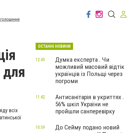
Оголошення
ОСТАННІ НОВИНИ
ція
Думка експерта . Чи
12:43
можливий масовий відтік
 для
українців із Польщі через
погроми
Антисанітарія в укриттях .
11:42
56% шкіл України не
яду всіх
пройшли санперевірку
Латинської
До Сейму подано новий
10:59