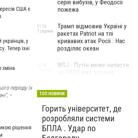
серія вибухів, у Феодосії
тересів США є
пожежа
.
Трамп відмовив Україні у
11:16
7 серпня
ракетах Patriot на тлі
кривавих атак Росії : Нас
 українців, у
розділяє океан
у. Тепер їхні
WSJ - Путін може напасти
10:46
 зміна
7 серпня
на НАТО вже восени:
розвідка США опублікувала
новий прогноз
ого періоду їх
ТОП НОВИНИ
і”, –
Горить університет, де
розробляли системи
БПЛА . Удар по
итикою рішення
им