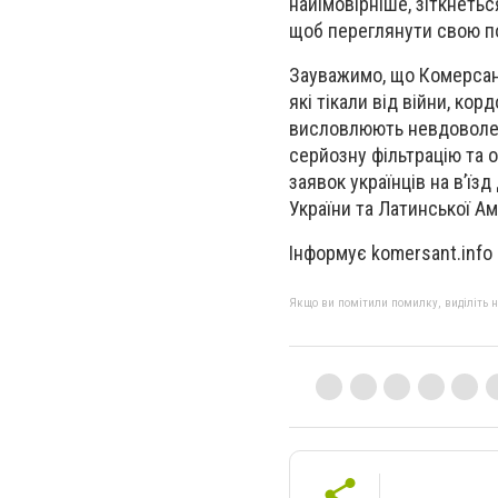
найімовірніше, зіткнетьс
щоб переглянути свою п
Зауважимо, що Комерсант
які тікали від війни, ко
висловлюють невдоволенн
серйозну фільтрацію та 
заявок українців на в’їз
України та Латинської А
Інформує komersant.info
Якщо ви помітили помилку, виділіть нео