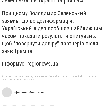
Зеленського в Україні на рівні 4%.
При цьому Володимир Зеленський
заявив, що це дезінформація.
Український лідер пообіцяв найближчим
часом показати результати опитувань,
щоб "повернути довіру" партнерів після
заяв Трампа.
Інформує regionews.ua
Якщо ви помітили помилку, виділіть необхідний текст і натисніть Ctrl + Enter, щоб
повідомити про це редакцію
Ефименко Анастасия