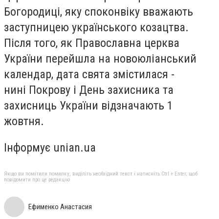
Богородиці, яку споконвіку вважають
заступницею українського козацтва.
Після того, як Православна церква
України перейшла на новоюліанський
календар, дата свята змістилася -
нині
Покрову і День захисника та
захисниць України
відзначають
1
жовтня
.
Інформує unian.ua
Якщо ви помітили помилку, виділіть необхідний текст і натисніть Ctrl + Enter, щоб
повідомити про це редакцію
Ефименко Анастасия