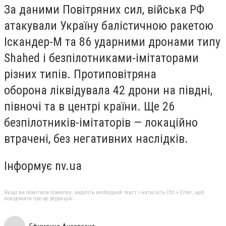
За даними Повітряних сил, війська РФ
атакували Україну балістичною ракетою
Іскандер-М та 86 ударними дронами типу
Shahed і безпілотниками-імітаторами
різних типів. Протиповітряна
оборона ліквідувала 42 дрони на півдні,
півночі та в центрі країни. Ще 26
безпілотників-імітаторів — локаційно
втрачені, без негативних наслідків.
Інформує nv.ua
Якщо ви помітили помилку, виділіть необхідний текст і натисніть Ctrl + Enter, щоб
повідомити про це редакцію