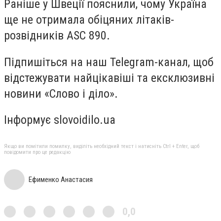
Раніше у Швеції пояснили, чому Україна
ще не отримала обіцяних літаків-
розвідників ASC 890.
Підпишіться на наш Telegram-канал, щоб
відстежувати найцікавіші та ексклюзивні
новини «Слово і діло».
Інформує slovoidilo.ua
Якщо ви помітили помилку, виділіть необхідний текст і натисніть Ctrl + Enter, щоб
повідомити про це редакцію
Ефименко Анастасия
0,0