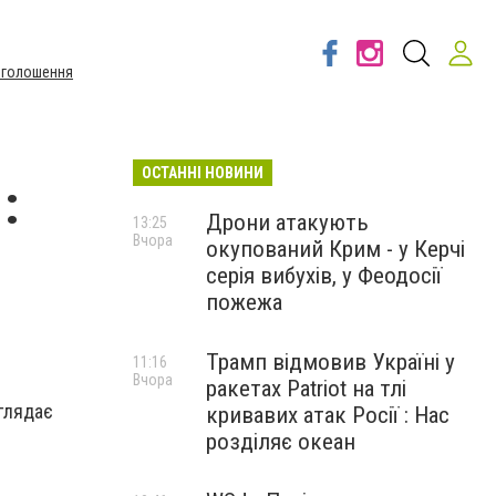
Оголошення
ОСТАННІ НОВИНИ
:
Дрони атакують
13:25
Вчора
окупований Крим - у Керчі
серія вибухів, у Феодосії
пожежа
Трамп відмовив Україні у
11:16
Вчора
ракетах Patriot на тлі
зглядає
кривавих атак Росії : Нас
розділяє океан