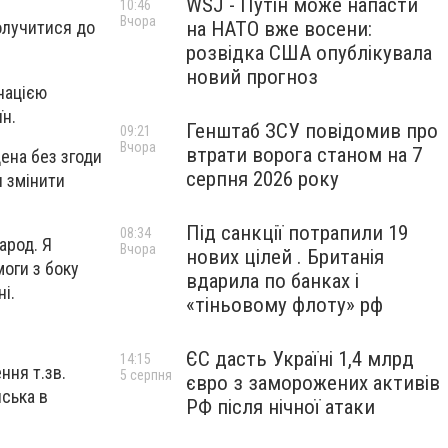
WSJ - Путін може напасти
10:46
Вчора
на НАТО вже восени:
долучитися до
розвідка США опублікувала
новий прогноз
инацією
їн.
Генштаб ЗСУ повідомив про
09:21
Вчора
втрати ворога станом на 7
ена без згоди
серпня 2026 року
и змінити
Під санкції потрапили 19
08:34
арод. Я
Вчора
нових цілей . Британія
моги з боку
вдарила по банках і
і.
«тіньовому флоту» рф
ЄС дасть Україні 1,4 млрд
14:15
ння т.зв.
5 серпня
євро з заморожених активів
йська в
РФ після нічної атаки