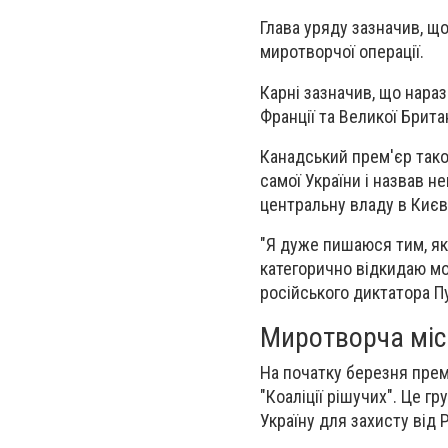
Глава уряду зазначив, щ
миротворчої операції.
Карні зазначив, що нараз
Франції та Великої Британ
Канадський прем'єр тако
самої України і назвав 
центральну владу в Києв
"Я дуже пишаюся тим, як
категорично відкидаю мо
російського диктатора П
Миротворча місі
На початку березня прем'
"Коаліції рішучих". Це г
Україну для захисту від 