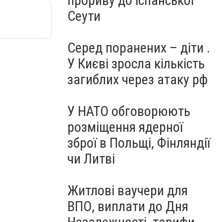
прориву до іспанської
Сеути
Серед поранених – діти .
У Києві зросла кількість
загиблих через атаку рф
У НАТО обговорюють
розміщення ядерної
зброї в Польщі, Фінляндії
чи Литві
Житлові ваучери для
ВПО, виплати до Дня