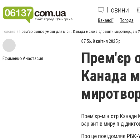
Новини
Вакансії
Погода
Головна
Прем'єр оцінює умови для місії : Канада може відправити миротворців в У
07:56, 8 квітня 2025 р.
Прем'єр о
Ефименко Анастасия
Канада м
миротвор
Прем’єр-міністр Канади 
варіантів миру під дикто
Про це повідомляє РБК-У