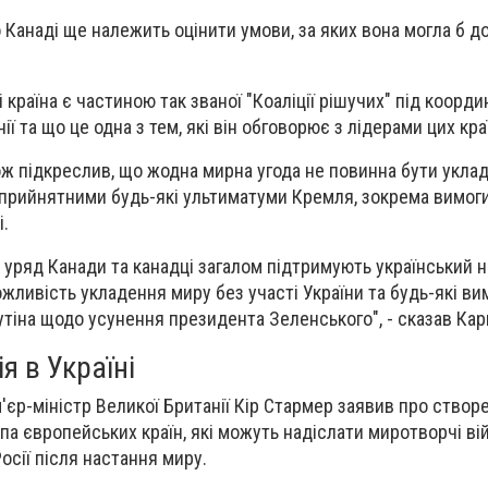
о Канаді ще належить оцінити умови, за яких вона могла б 
і країна є частиною так званої "Коаліції рішучих" під коорд
ії та що це одна з тем, які він обговорює з лідерами цих кра
ж підкреслив, що жодна мирна угода не повинна бути уклад
неприйнятними будь-які ультиматуми Кремля, зокрема вимог
і.
 уряд Канади та канадці загалом підтримують український н
жливість укладення миру без участі України та будь-які ви
утіна щодо усунення президента Зеленського", - сказав Карн
я в Україні
єр-міністр Великої Британії Кір Стармер заявив про створе
рупа європейських країн, які можуть надіслати миротворчі ві
Росії після настання миру.