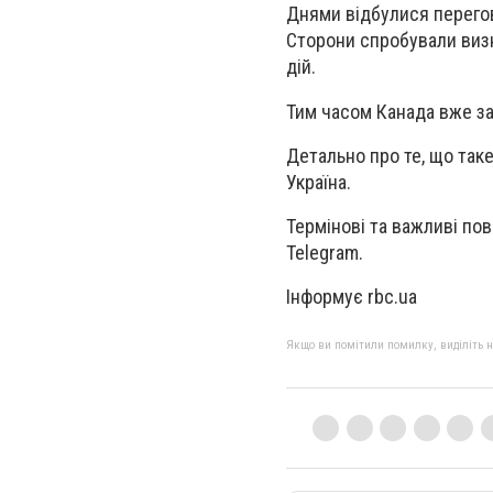
Днями відбулися перегов
Сторони спробували визн
дій.
Тим часом Канада вже за
Детально про те, що таке 
Україна.
Термінові та важливі пов
Telegram.
Інформує rbc.ua
Якщо ви помітили помилку, виділіть нео