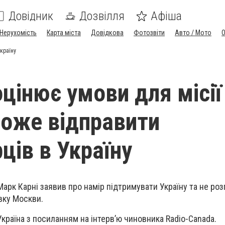
Довідник
Дозвілля
Афіша
Нерухомість
Карта міста
Довідкова
Фотозвіти
Авто / Мото
країну
цінює умови для місії 
оже відправити
ців в Україну
Марк Карні заявив про намір підтримувати Україну та не ро
вку Москви.
країна з посиланням на інтерв’ю чиновника Radio-Canada.