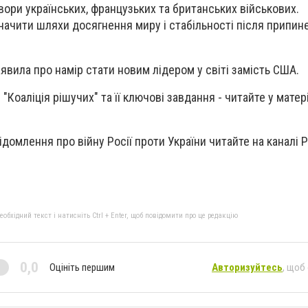
ори українських, французьких та британських військових.
ачити шляхи досягнення миру і стабільності після припин
явила про намір стати новим лідером у світі замість США.
"Коаліція рішучих" та її ключові завдання - читайте у матер
ідомлення про війну Росії проти України читайте на каналі 
бхідний текст і натисніть Ctrl + Enter, щоб повідомити про це редакцію
0,0
Оцініть першим
Авторизуйтесь
, щоб