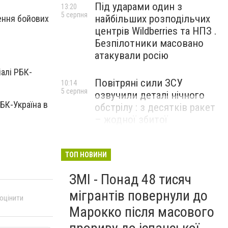
Під ударами один з
13:20
5 серпня
найбільших розподільчих
ення бойових
центрів Wildberries та НПЗ .
Безпілотники масовано
атакували росію
іалі РБК-
Повітряні сили ЗСУ
10:14
5 серпня
озвучили деталі нічного
РБК-Україна в
обстрілу : з десятків ракет
– жодної збитої
ТОП НОВИНИ
ЗМІ - Понад 48 тисяч
мігрантів повернули до
 оцінити
Марокко після масового