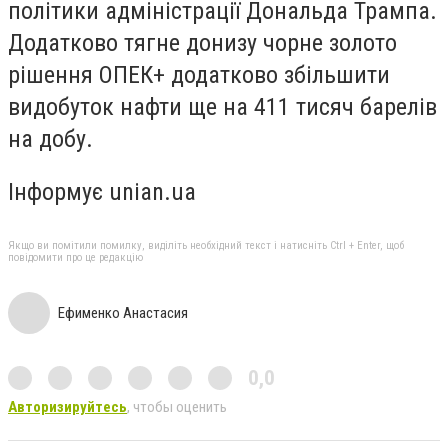
політики адміністрації Дональда Трампа.
Додатково тягне донизу чорне золото
рішення ОПЕК+ додатково збільшити
видобуток нафти ще на 411 тисяч барелів
на добу.
Інформує unian.ua
Якщо ви помітили помилку, виділіть необхідний текст і натисніть Ctrl + Enter, щоб
повідомити про це редакцію
Ефименко Анастасия
0,0
Авторизируйтесь
, чтобы оценить