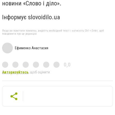
новини «Слово і діло».
Інформує slovoidilo.ua
Якщо ви помітили помилку, виділіть необхідний текст і натисніть Ctrl + Enter, щоб
повідомити про це редакцію
Ефименко Анастасия
0,0
Авторизуйтесь
, щоб оцінити