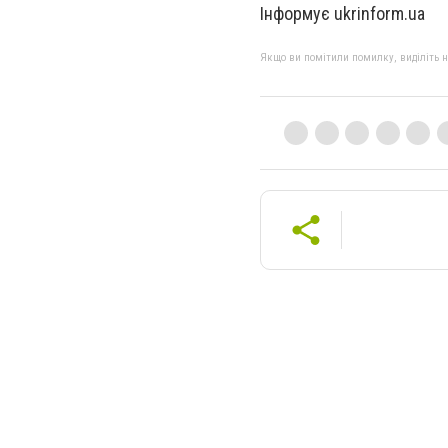
Інформує ukrinform.ua
Якщо ви помітили помилку, виділіть нео