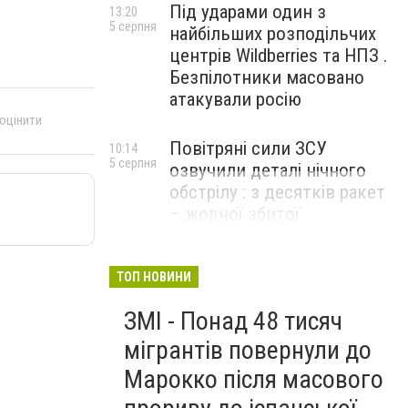
Під ударами один з
13:20
5 серпня
найбільших розподільчих
центрів Wildberries та НПЗ .
Безпілотники масовано
атакували росію
 оцінити
Повітряні сили ЗСУ
10:14
5 серпня
озвучили деталі нічного
обстрілу : з десятків ракет
– жодної збитої
ТОП НОВИНИ
ЗМІ - Понад 48 тисяч
мігрантів повернули до
Марокко після масового