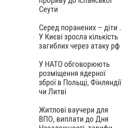
прориву до іспанської
Сеути
Серед поранених – діти .
У Києві зросла кількість
загиблих через атаку рф
У НАТО обговорюють
розміщення ядерної
зброї в Польщі, Фінляндії
чи Литві
Житлові ваучери для
ВПО, виплати до Дня