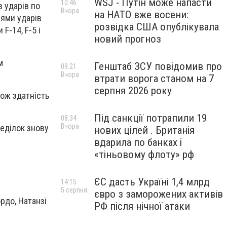
WSJ - Путін може напасти
10:46
в ударів по
Вчора
на НАТО вже восени:
лями ударів
розвідка США опублікувала
F-14, F-5 і
новий прогноз
м
Генштаб ЗСУ повідомив про
09:21
Вчора
втрати ворога станом на 7
серпня 2026 року
кож здатність
Під санкції потрапили 19
08:34
Вчора
неділок знову
нових цілей . Британія
вдарила по банках і
«тіньовому флоту» рф
ЄС дасть Україні 1,4 млрд
14:15
5 серпня
євро з заморожених активів
рдо, Натанзі
РФ після нічної атаки