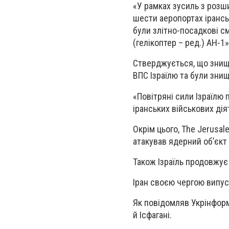
«У рамках зусиль з розш
шести аеропортах іранськ
були злітно-посадкові сму
(гелікоптер – ред.) AH-1»
Стверджується, що знище
ВПС Ізраїлю та були знищ
«Повітряні сили Ізраїлю 
іранських військових дія
Окрім цього, Тhe Jerusal
атакував ядерний об’єкт
Також Ізраїль продовжує
Іран своєю чергою випуст
Як повідомляв Укрінформ
й Ісфагані.