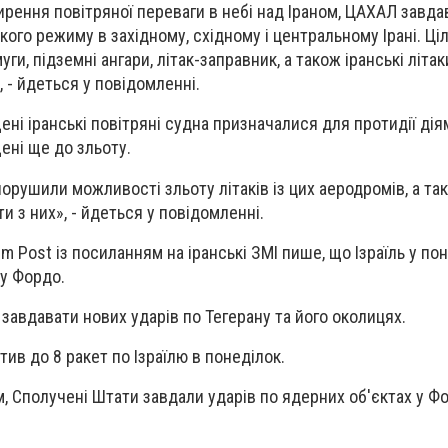
ирення повітряної переваги в небі над Іраном, ЦАХАЛ завда
ого режиму в західному, східному і центральному Ірані. Ці
ги, підземні ангари, літак-заправник, а також іранські літаки 
, - йдеться у повідомленні.
ні іранські повітряні судна призначалися для протидії дія
ені ще до зльоту.
порушили можливості зльоту літаків із цих аеродромів, а та
ти з них», - йдеться у повідомленні.
em Post із посиланням на іранські ЗМІ пише, що Ізраїль у по
 у Фордо.
 завдавати нових ударів по Тегерану та його околицях.
ив до 8 ракет по Ізраїлю в понеділок.
, Сполучені Штати завдали ударів по ядерних об'єктах у Фо