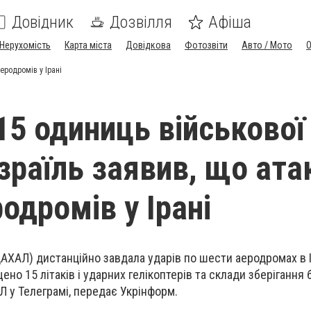
Довідник
Дозвілля
Афіша
Нерухомість
Карта міста
Довідкова
Фотозвіти
Авто / Мото
аеродромів у Ірані
15 одиниць військової
 Ізраїль заявив, що ат
одромів у Ірані
ЦАХАЛ) дистанційно завдала ударів по шести аеродромах в І
ено 15 літаків і ударних гелікоптерів та склади зберігання 
Л у Телеграмі, передає Укрінформ.