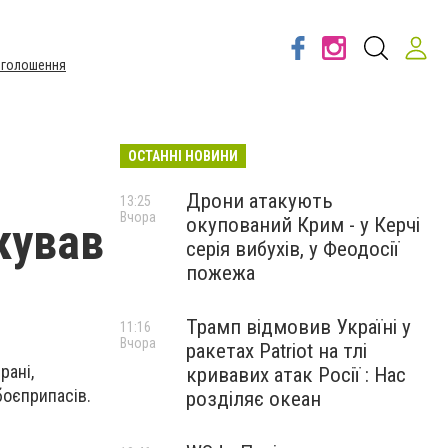
Оголошення
ОСТАННІ НОВИНИ
Дрони атакують
13:25
Вчора
окупований Крим - у Керчі
акував
серія вибухів, у Феодосії
пожежа
Трамп відмовив Україні у
11:16
Вчора
ракетах Patriot на тлі
рані,
кривавих атак Росії : Нас
боєприпасів.
розділяє океан