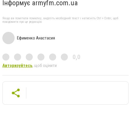
Інформує armyfm.com.ua
Якщо ви помітили помилку, виділіть необхідний текст і натисніть Ctrl + Enter, щоб
повідомити про це редакцію
Ефименко Анастасия
0,0
Авторизуйтесь
, щоб оцінити