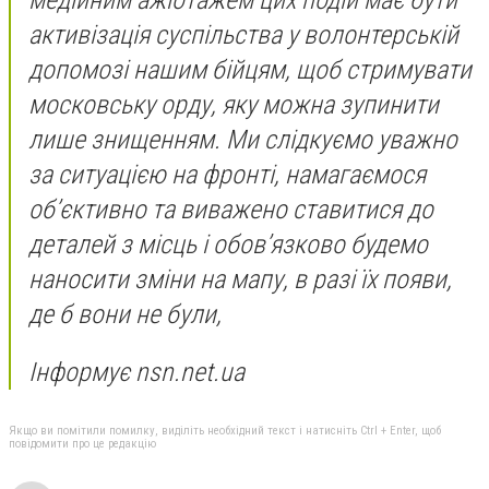
активізація суспільства у волонтерській
допомозі нашим бійцям, щоб стримувати
московську орду, яку можна зупинити
лише знищенням. Ми слідкуємо уважно
за ситуацією на фронті, намагаємося
об’єктивно та виважено ставитися до
деталей з місць і обов’язково будемо
наносити зміни на мапу, в разі їх появи,
де б вони не були,
Інформує nsn.net.ua
Якщо ви помітили помилку, виділіть необхідний текст і натисніть Ctrl + Enter, щоб
повідомити про це редакцію