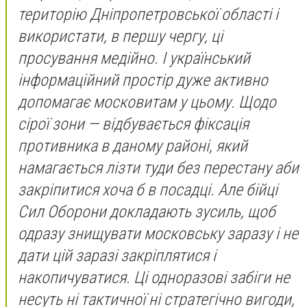
територію Дніпропетровської області і
використати, в першу чергу, ці
просування медійно. І український
інформаційний простір дуже активно
допомагає московитам у цьому. Щодо
сірої зони — відбувається фіксація
противника в даному районі, який
намагається лізти туди без перестану аби
закріпитися хоча б в посадці. Але бійці
Сил Оборони докладають зусиль, щоб
одразу знищувати московську заразу і не
дати цій заразі закріплятися і
накопичуватися. Ці одноразові забіги не
несуть ні тактичної ні стратегічно вигоди,