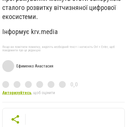
сталого розвитку вітчизняної цифрової
екосистеми.
Інформує krv.media
Якщо ви помітили помилку, виділіть необхідний текст і натисніть Ctrl + Enter, щоб
повідомити про це редакцію
Ефименко Анастасия
0,0
Авторизуйтесь
, щоб оцінити