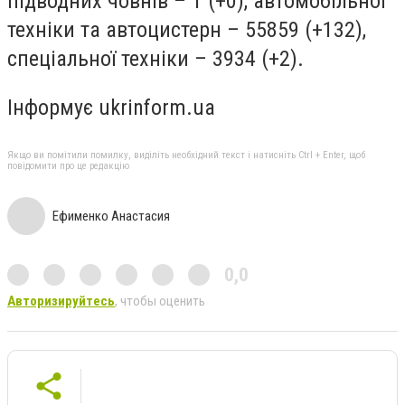
підводних човнів – 1 (+0), автомобільної
техніки та автоцистерн – 55859 (+132),
спеціальної техніки – 3934 (+2).
Інформує ukrinform.ua
Якщо ви помітили помилку, виділіть необхідний текст і натисніть Ctrl + Enter, щоб
повідомити про це редакцію
Ефименко Анастасия
0,0
Авторизируйтесь
, чтобы оценить