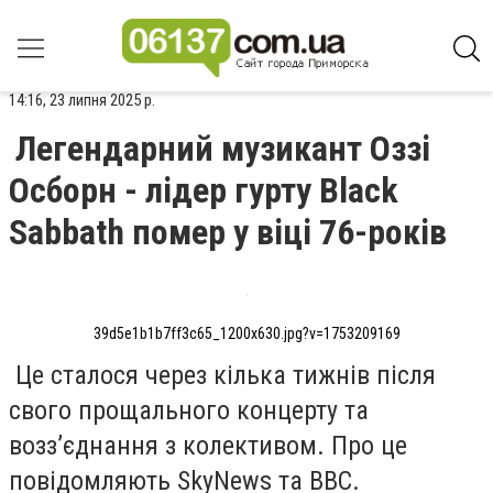
14:16, 23 липня 2025 р.
Легендарний музикант Оззі
Осборн - лідер гурту Black
Sabbath помер у віці 76-років
39d5e1b1b7ff3c65_1200x630.jpg?v=1753209169
Це сталося через кілька тижнів після
свого прощального концерту та
возз’єднання з колективом. Про це
повідомляють SkyNews та BBC.