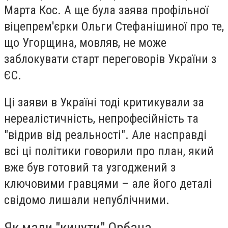
Марта Кос. А ще була заява профільної
віцепрем'єрки Ольги Стефанішиної про те,
що Угорщина, мовляв, не може
заблокувати старт переговорів України з
ЄС.
Ці заяви в Україні тоді критикували за
нереалістичність, непрофесійність та
"відрив від реальності". Але насправді
всі ці політики говорили про план, який
вже був готовий та узгоджений з
ключовими гравцями – але його деталі
свідомо лишали непублічними.
Як мали "кинути" Орбана