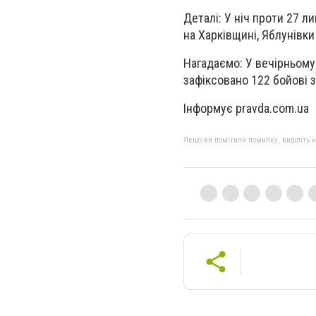
Деталі: У ніч проти 27 л
на Харківщині, Яблунівки
Нагадаємо: У вечірньому
зафіксовано 122 бойові з
Інформує pravda.com.ua
Якщо ви помітили помилку, виділіть нео