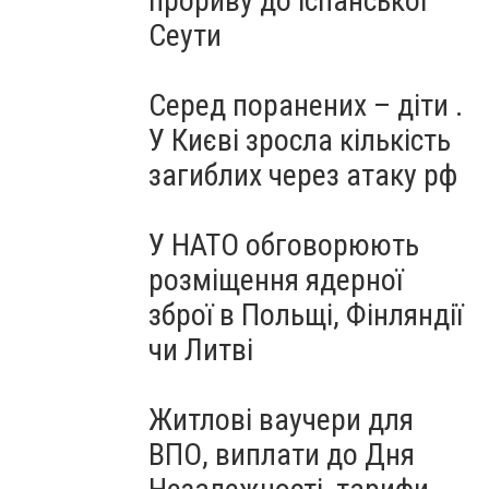
прориву до іспанської
Сеути
Серед поранених – діти .
У Києві зросла кількість
загиблих через атаку рф
У НАТО обговорюють
розміщення ядерної
зброї в Польщі, Фінляндії
чи Литві
Житлові ваучери для
ВПО, виплати до Дня