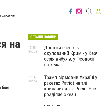
Оголошення
ОСТАННІ НОВИНИ
я на
Дрони атакують
13:25
Вчора
окупований Крим - у Керчі
серія вибухів, у Феодосії
пожежа
Трамп відмовив Україні у
11:16
Вчора
ракетах Patriot на тлі
я біля
кривавих атак Росії : Нас
розділяє океан