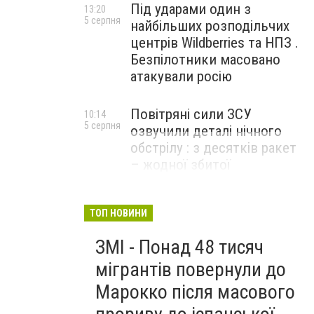
Під ударами один з
13:20
5 серпня
найбільших розподільчих
центрів Wildberries та НПЗ .
Безпілотники масовано
атакували росію
Повітряні сили ЗСУ
10:14
5 серпня
озвучили деталі нічного
обстрілу : з десятків ракет
– жодної збитої
ТОП НОВИНИ
ЗМІ - Понад 48 тисяч
мігрантів повернули до
Марокко після масового