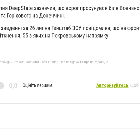
ипня DeepState зазначив, що ворог просунувся біля Вовчанс
 та Горіхового на Донеччині.
 зведенні за 26 липня Генштаб ЗСУ повідомляв, що на фрон
іткнення, 55 з яких на Покровському напрямку.
бхідний текст і натисніть Ctrl + Enter, щоб повідомити про це редакцію
0,0
Оцініть першим
Авторизуйтесь
, щоб