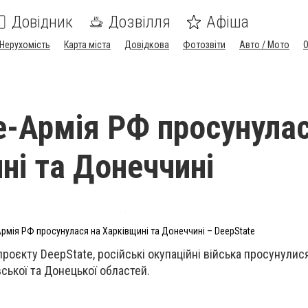
Довідник
Дозвілля
Афіша
Нерухомість
Карта міста
Довідкова
Фотозвіти
Авто / Мото
e-Армія РФ просунулас
ні та Донеччині
рмія РФ просунулася на Харківщині та Донеччині – DeepState
роєкту DeepState, російські окупаційні війська просунулис
ської та Донецької областей.