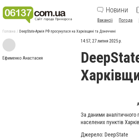
Новини
Вакансії
Погода
Головна
DeepState-Армія РФ просунулася на Харківщині та Донеччині
14:57, 27 липня 2025 р.
DeepStat
Ефименко Анастасия
Харківщи
А
За даними аналітичного п
населених пунктів Харків
Джерело: DeepState