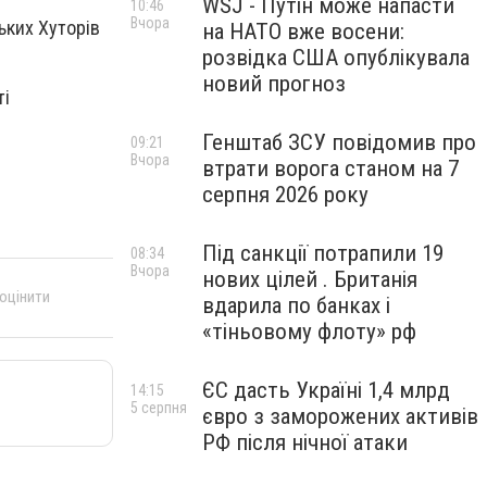
WSJ - Путін може напасти
10:46
Вчора
ьких Хуторів
на НАТО вже восени:
розвідка США опублікувала
новий прогноз
ті
Генштаб ЗСУ повідомив про
09:21
Вчора
втрати ворога станом на 7
серпня 2026 року
Під санкції потрапили 19
08:34
Вчора
нових цілей . Британія
 оцінити
вдарила по банках і
«тіньовому флоту» рф
ЄС дасть Україні 1,4 млрд
14:15
5 серпня
євро з заморожених активів
РФ після нічної атаки