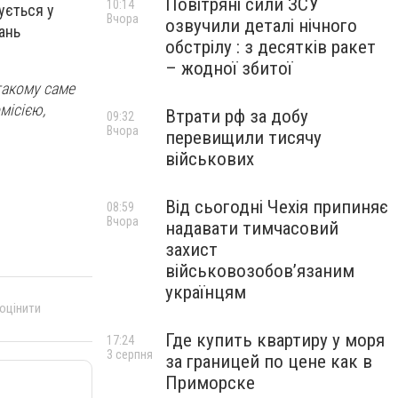
Повітряні сили ЗСУ
10:14
ується у
Вчора
озвучили деталі нічного
ань
обстрілу : з десятків ракет
– жодної збитої
 такому саме
місією,
Втрати рф за добу
09:32
Вчора
перевищили тисячу
військових
Від сьогодні Чехія припиняє
08:59
Вчора
надавати тимчасовий
захист
військовозобов’язаним
українцям
 оцінити
Где купить квартиру у моря
17:24
3 серпня
за границей по цене как в
Приморске