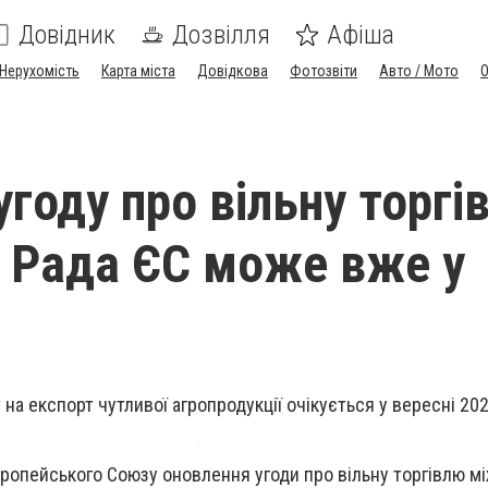
Довідник
Дозвілля
Афіша
Нерухомість
Карта міста
Довідкова
Фотозвіти
Авто / Мото
году про вільну торгі
 Рада ЄС може вже у
на експорт чутливої агропродукції очікується у вересні 20
опейського Союзу оновлення угоди про вільну торгівлю мі