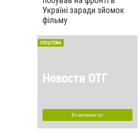
побував на фронті в
Україні заради зйомок
фільму
СПЕЦТЕМА
Новости ОТГ
Всі матеріали тут