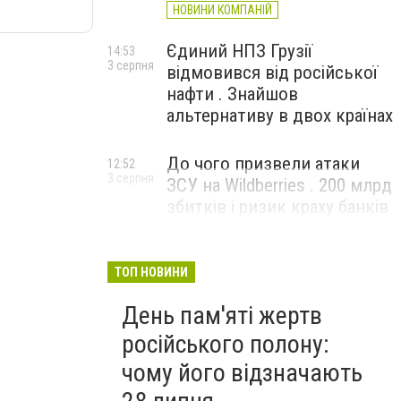
НОВИНИ КОМПАНІЙ
Єдиний НПЗ Грузії
14:53
3 серпня
відмовився від російської
нафти . Знайшов
альтернативу в двох країнах
До чого призвели атаки
12:52
3 серпня
ЗСУ на Wildberries . 200 млрд
збитків і ризик краху банків
рф
ТОП НОВИНИ
День пам'яті жертв
російського полону:
чому його відзначають