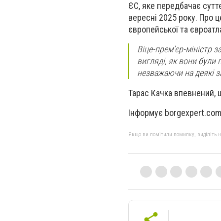
ЄС, яке передбачає суттє
вересні 2025 року. Про ц
європейської та євроатла
Віце-прем’єр-міністр з
вигляді, як вони були
незважаючи на деякі з
Тарас Качка впевнений, 
Інформує borgexpert.co
Якщо ви помітили помилку, виділіть нео