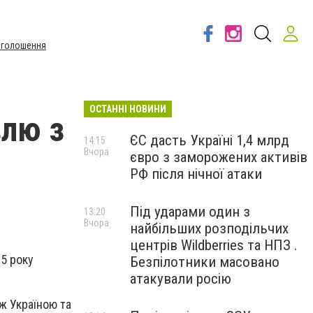
Оголошення
ОСТАННІ НОВИНИ
влю з
ЄС дасть Україні 1,4 млрд
14:15
Вчора
євро з заморожених активів
РФ після нічної атаки
Під ударами один з
13:20
Вчора
найбільших розподільчих
центрів Wildberries та НПЗ .
25 року
Безпілотники масовано
атакували росію
ж Україною та