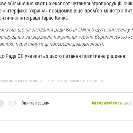
ве збільшення квот на експорт чутливої агропродукції, очік
е «Інтерфакс-Україна» повідомив віце-прем’єр-міністр з пит
нтичної інтеграції Тарас Качка.
азначив, що на засідання ради ЄС ці зміни будуть винесені у
 попередньо затверджені наприкінці червня Європейською ко
аклики переглянути ці попередні домовленості.
що Рада ЄС ухвалить з цього питання позитивне рішення.
m
бхідний текст і натисніть Ctrl + Enter, щоб повідомити про це редакцію
0,0
Оцініть першим
Авторизуйтесь
, щоб