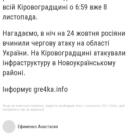
всій Кіровоградщині о 6:59 вже 8
листопада.
Нагадаємо, в ніч на 24 жовтня росіяни
вчинили чергову атаку на області
України. На Кіровоградщині атакували
інфраструктуру в Новоукраїнському
районі.
Інформує gre4ka.info
Якщо ви помітили помилку, виділіть необхідний текст і натисніть Ctrl + Enter, щоб
повідомити про це редакцію
Ефименко Анастасия