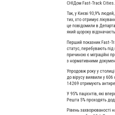
СНІДом Fast-Track Cities.
Так, у Києві 93,9% людей
тих, хто отримує лікува
це повідомили в Департа
який щороку відзначаєть
Перший показник Fast-Tra
статус, перебувають під
причиною є міграційні пр
з нормативними документ
Упродовж року у столиці 
до вірусу виявили у 606 
14 269 отримують антире
У 95% пацієнтів, які вп
Решта 5% проходять дод
Рівень захворюваності на