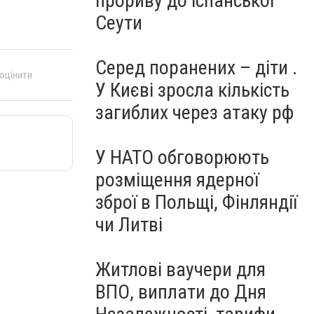
прориву до іспанської
Сеути
Серед поранених – діти .
 оцінити
У Києві зросла кількість
загиблих через атаку рф
У НАТО обговорюють
розміщення ядерної
зброї в Польщі, Фінляндії
чи Литві
Житлові ваучери для
ВПО, виплати до Дня