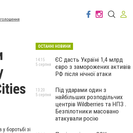
Оголошення
ОСТАННІ НОВИНИ
и
ЄС дасть Україні 1,4 млрд
14:15
5 серпня
євро з заморожених активів
у
РФ після нічної атаки
ities
Під ударами один з
13:20
5 серпня
найбільших розподільчих
центрів Wildberries та НПЗ .
Безпілотники масовано
атакували росію
 у боротьбі зі