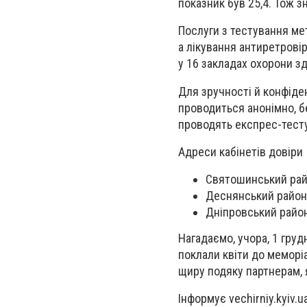
показник був 25,4. Тож 
Послуги з тестування ме
а лікування антиретрові
у 16 закладах охорони зд
Для зручності й конфіден
проводиться анонімно, б
проводять експрес-тесту
Адреси кабінетів довіри
Святошинський район
Деснянський район: 
Дніпровський район
Нагадаємо, учора, 1 груд
поклали квіти до меморіа
щиру подяку партнерам, 
Інформує vechirniy.kyiv.u