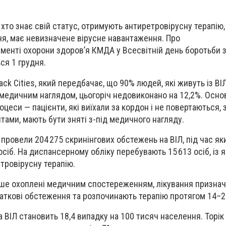
, хто знає свій статус, отримують антиретровірусну терапію
ння, має невизначене вірусне навантаження. Про
менті охорони здоров’я КМДА у Всесвітній день боротьби з
ся 1 грудня.
ck Cities, який передбачає, що 90% людей, які живуть із ВІЛ
 медичним наглядом, цьогоріч недовиконано на 12,2%. Осн
оцеси — пацієнти, які виїхали за кордон і не повертаються, 
ами, мають бути зняті з-під медичного нагляду.
провели 204 275 скринінгових обстежень на ВІЛ, під час як
осіб. На диспансерному обліку перебувають 15 613 осіб, із 
тровірусну терапію.
ерше охоплені медичним спостереженням, лікування признач
аткові обстеження та розпочинають терапію протягом 14–2
 ВІЛ становить 18,4 випадку на 100 тисяч населення. Торік 