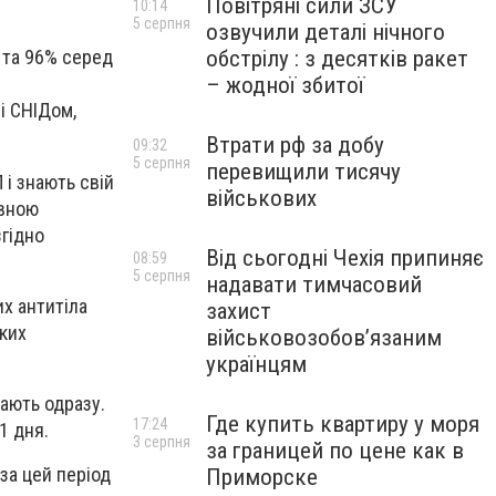
Повітряні сили ЗСУ
10:14
5 серпня
озвучили деталі нічного
обстрілу : з десятків ракет
, та 96% серед
– жодної збитої
і СНІДом,
Втрати рф за добу
09:32
5 серпня
перевищили тисячу
 і знають свій
військових
овною
згідно
Від сьогодні Чехія припиняє
08:59
5 серпня
надавати тимчасовий
их антитіла
захист
яких
військовозобов’язаним
українцям
ають одразу.
Где купить квартиру у моря
17:24
1 дня.
3 серпня
за границей по цене как в
за цей період
Приморске