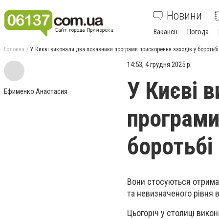
Новини
Вакансії
Погода
Головна
У Києві виконали два показники програми прискорення заходів у боротьбі з
14:53, 4 грудня 2025 р.
У Києві 
Ефименко Анастасия
програми
боротьбі 
Вони стосуються отриман
та невизначеного рівня 
Цьогоріч у столиці викон