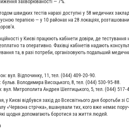
зниження захворюваності — 7%.
тодом швидких тестів наразі доступні у 58 медичних заклад
русною терапією — у 10 районах на 28 локаціях, розташован
оров’я.
ційності у Києві працюють кабінети довіри, де тестування 
езплатно та оперативно. Фахівці кабінетів надають консульт
вання та, в разі потреби, організовують подальший медичн
: вул. Відпочинку, 11, тел. (044) 409-20-90.
бульв. Володимира Висоцького, 8, тел. (044) 530-95-88.
: вул. Митрополита Андрея Шептицького, 5, тел. (044) 517-4
ня, у Києві відбувся захід до Всесвітнього дня боротьби зі
лу «Червона стрічка», вшанували тих, кого вже немає поруч
які щодня допомагають боротися за життя людей.
a