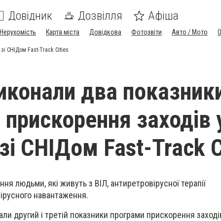
Довідник
Дозвілля
Афіша
Нерухомість
Карта міста
Довідкова
Фотозвіти
Авто / Мото
і СНІДом Fast-Track Cities
виконали два показник
 прискорення заходів 
зі СНІДом Fast-Track C
ня людьми, які живуть з ВІЛ, антиретровірусної терапії
вірусного навантаження.
али другий і третій показники програми прискорення заходів