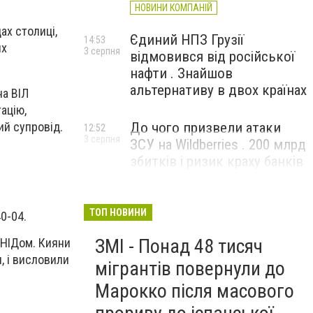
НОВИНИ КОМПАНІЙ
ах столиці,
Єдиний НПЗ Грузії
14:53
их
3 серпня
відмовився від російської
нафти . Знайшов
альтернативу в двох країнах
на ВІЛ
ацію,
ий супровід.
До чого призвели атаки
12:52
3 серпня
ЗСУ на Wildberries . 200 млрд
збитків і ризик краху банків
рф
ТОП НОВИНИ
0-04.
ЗМІ - Понад 48 тисяч
 СНІДом. Кияни
, і висловили
мігрантів повернули до
Марокко після масового