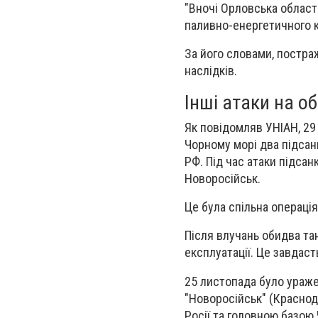
"Вночі Орловська област
паливно-енергетичного к
За його словами, постраж
наслідків.
Інші атаки на о
Як повідомляв УНІАН, 29
Чорному морі два підсан
РФ. Під час атаки підса
Новоросійськ.
Це була спільна операція
Після влучань обидва та
експлуатації. Це завдаст
25 листопада було ураже
"Новоросійськ" (Краснод
Росії та головною базо