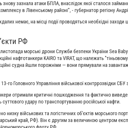
ь знову зазнала атаки БПЛА, внаслідок якої сталося займанн
омплексу в Лівенському районі", - губернатор регіону Андр
далих немає, на місці події проводяться необхідні заходи щ
бʼєкти РФ
 листопада морські дрони Служби безпеки України Sea Baby
кційні нафтотанкери KAIRO та VIRAT, що належать "тіньовом
нкційні судна йшли порожніми — вони прямували на заванта
 13-го Головного Управління військової контррозвідки СБУ 
нкери отримали критичні пошкодження та фактично виведен
ь суттєвого удару по транспортуванню російської нафти.
но низку військових та логістичних об’єктів морського пор
арський край, РФ). Він є другим за величиною центром експ
ю Чорноморського флоту РФ.