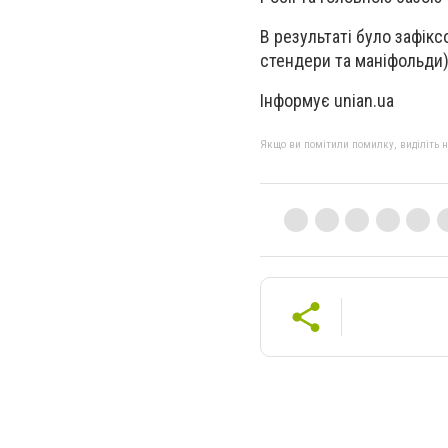
В результаті було зафік
стендери та маніфольди)
Інформує unian.ua
Якщо ви помітили помилку, виділіть нео