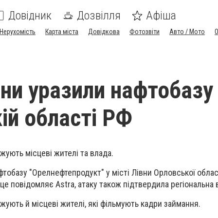
Довідник
Дозвілля
Афіша
Нерухомість
Карта міста
Довідкова
Фотозвіти
Авто / Мото
они уразили нафтобазу
ій області РФ
жують місцеві жителі та влада.
тобазу "Орелнефтепродукт" у місті Лівни Орловської област
це повідомляє Astra, атаку також підтвердила регіональна 
жують й місцеві жителі, які фільмують кадри займання.