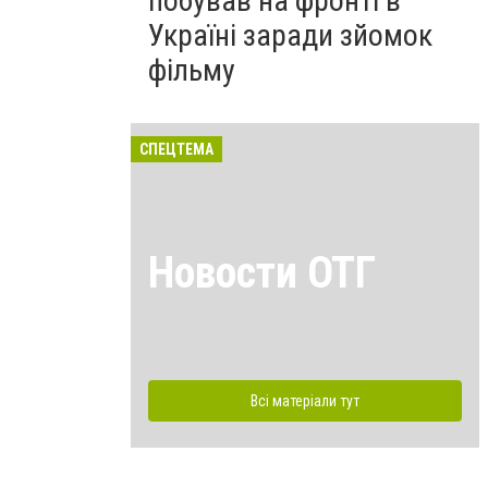
побував на фронті в
Україні заради зйомок
фільму
СПЕЦТЕМА
Новости ОТГ
Всі матеріали тут