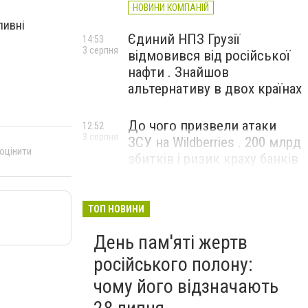
НОВИНИ КОМПАНІЙ
ливні
Єдиний НПЗ Грузії
14:53
3 серпня
відмовився від російської
нафти . Знайшов
альтернативу в двох країнах
До чого призвели атаки
12:52
3 серпня
ЗСУ на Wildberries . 200 млрд
 оцінити
збитків і ризик краху банків
рф
ТОП НОВИНИ
День пам'яті жертв
російського полону:
чому його відзначають