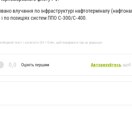
совано влучання по інфраструктурі нафтотерміналу (нафтона
 і по позиціях систем ППО С-300/С-400.
бхідний текст і натисніть Ctrl + Enter, щоб повідомити про це редакцію
0,0
Оцініть першим
Авторизуйтесь
, щоб