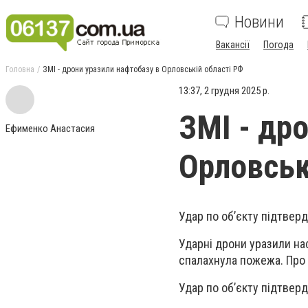
Новини
Вакансії
Погода
Головна
ЗМІ - дрони уразили нафтобазу в Орловській області РФ
13:37, 2 грудня 2025 р.
ЗМІ - др
Ефименко Анастасия
Орловськ
Удар по об’єкту підтверд
Ударні дрони уразили наф
спалахнула пожежа. Про 
Удар по об’єкту підтверд