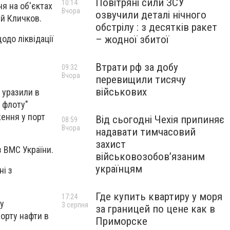
Повітряні сили ЗСУ
10:14
я на об'єктах
Вчора
озвучили деталі нічного
ій Кличков.
обстрілу : з десятків ракет
одо ліквідації
– жодної збитої
Втрати рф за добу
09:32
Вчора
перевищили тисячу
військових
 уразили в
у флоту"
ження у порт
Від сьогодні Чехія припиняє
08:59
Вчора
надавати тимчасовий
захист
з ВМС України.
військовозобов’язаним
українцям
і з
Где купить квартиру у моря
17:24
ту
3 серпня
за границей по цене как в
орту нафти в
Приморске