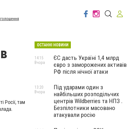
Оголошення
ОСТАННІ НОВИНИ
 в
ЄС дасть Україні 1,4 млрд
14:15
Вчора
євро з заморожених активів
РФ після нічної атаки
Під ударами один з
13:20
Вчора
найбільших розподільчих
центрів Wildberries та НПЗ .
і Росії, там
Безпілотники масовано
влада.
атакували росію