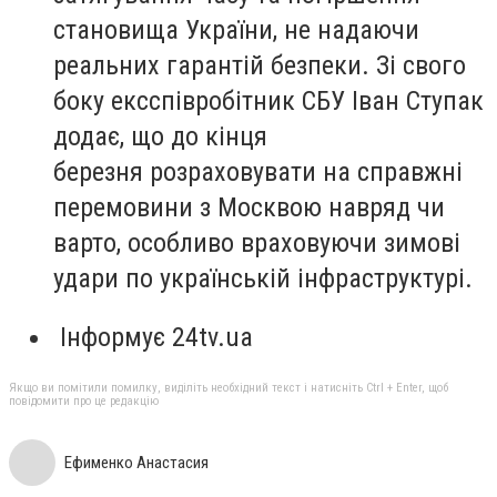
становища України, не надаючи
реальних гарантій безпеки. Зі свого
боку ексспівробітник СБУ Іван Ступак
додає, що до кінця
березня розраховувати на справжні
перемовини з Москвою навряд чи
варто, особливо враховуючи зимові
удари по українській інфраструктурі.
Інформує 24tv.ua
Якщо ви помітили помилку, виділіть необхідний текст і натисніть Ctrl + Enter, щоб
повідомити про це редакцію
Ефименко Анастасия