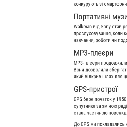
конкурують зі смартфон
Портативні музи
Walkman від Sony став р
прослуховування, коли к
навчання, роботи чи под
MP3-плеєри
MP3-плеєри продовжили е
Вони дозволили зберігати
який відкрив шлях для ци
GPS-пристрої
GPS бере початок у 1950
супутника за зміною раді
стала частиною повсякд
До GPS ми покладались на