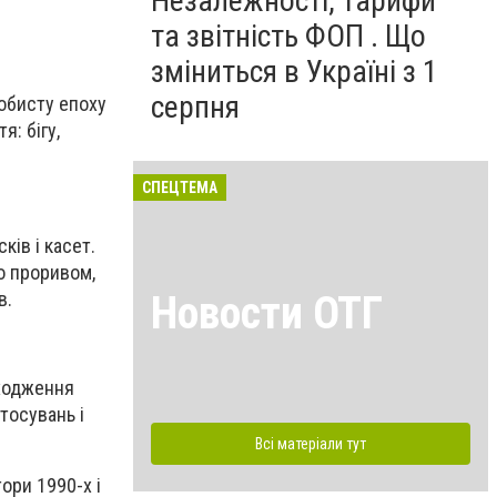
Незалежності, тарифи
та звітність ФОП . Що
зміниться в Україні з 1
серпня
собисту епоху
: бігу,
СПЕЦТЕМА
ів і касет.
ло проривом,
Новости ОТГ
в.
аходження
тосувань і
Всі матеріали тут
ори 1990-х і