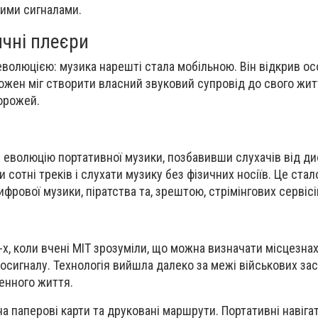
ними сигналами.
чні плеєри
еволюцією: музика нарешті стала мобільною. Він відкрив о
ожен міг створити власний звуковий супровід до свого життя
орожей.
волюцію портативної музики, позбавивши слухачів від диск
 сотні треків і слухати музику без фізичних носіїв. Це ста
фрової музики, піратства та, зрештою, стрімінгових сервісі
-х, коли вчені MIT зрозуміли, що можна визначати місцезн
осигналу. Технологія вийшла далеко за межі військових зас
енного життя.
 паперові карти та друковані маршрути. Портативні навігат