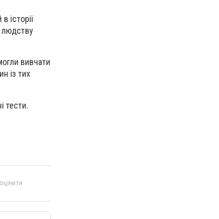
в історії
в людству
могли вивчати
ин із тих
і тести.
 оцінити