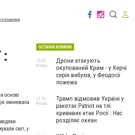
Оголошення
ОСТАННІ НОВИНИ
 :
Дрони атакують
13:25
Вчора
окупований Крим - у Керчі
серія вибухів, у Феодосії
пожежа
а основі
Трамп відмовив Україні у
11:16
ція змінювала
Вчора
ракетах Patriot на тлі
кривавих атак Росії : Нас
розділяє океан
завдяки
ували світ, у