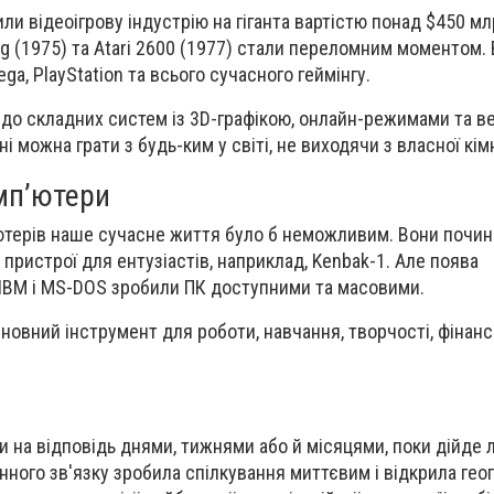
ли відеоігрову індустрію на гіганта вартістю понад $450 м
ng (1975) та Atari 2600 (1977) стали переломним моментом.
ga, PlayStation та всього сучасного геймінгу.
 до складних систем із 3D-графікою, онлайн-режимами та 
ні можна грати з будь-ким у світі, не виходячи з власної кім
мп’ютери
ютерів наше сучасне життя було б неможливим. Вони почин
пристрої для ентузіастів, наприклад, Kenbak-1. Але поява
 IBM і MS-DOS зробили ПК доступними та масовими.
новний інструмент для роботи, навчання, творчості, фінансі
 на відповідь днями, тижнями або й місяцями, поки дійде 
нного зв'язку зробила спілкування миттєвим і відкрила геог