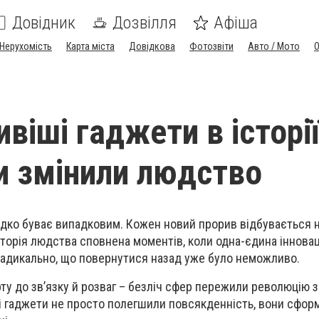
Довідник
Дозвілля
Афіша
Нерухомість
Карта міста
Довідкова
Фотозвіти
Авто / Мото
іші гаджети в історії
 змінили людство
ідко буває випадковим. Кожен новий прорив відбувається н
Історія людства сповнена моментів, коли одна-єдина іннова
радикально, що повернутися назад уже було неможливо.
ту до зв’язку й розваг – безліч сфер пережили революцію 
і гаджети не просто полегшили повсякденність, вони сформ