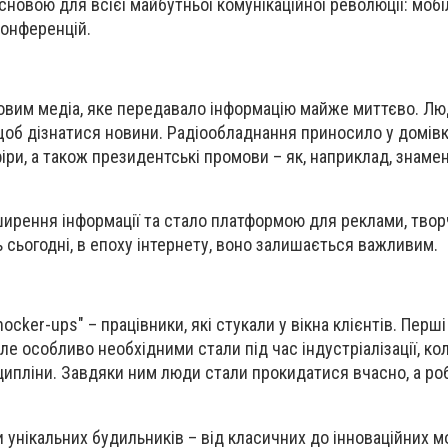
сновою для всієї майбутньої комунікаційної революції: мобі
оконференцій.
овим медіа, яке передавало інформацію майже миттєво. Лю
 щоб дізнатися новини. Радіообладнання приносило у домівк
фіри, а також президентські промови – як, наприклад, знаме
ширення інформації та стало платформою для реклами, твор
ть сьогодні, в епоху інтернету, воно залишається важливим.
cker-ups" – працівники, які стукали у вікна клієнтів. Перш
 але особливо необхідними стали під час індустріалізації, к
ципліни. Завдяки ним люди стали прокидатися вчасно, а роб
и унікальних будильників – від класичних до інноваційних 