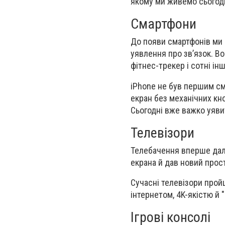
якому ми живемо сьогодн
Смартфони
До появи смартфонів ми 
уявлення про зв’язок. Вон
фітнес-трекер і сотні і
iPhone не був першим см
екран без механічних кно
Сьогодні вже важко уяви
Телевізори
Телебачення вперше дало 
екрана й дав новий прост
Сучасні телевізори прой
інтернетом, 4K-якістю й
Ігрові консолі