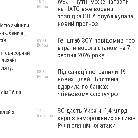
WSJ - Путін може напасти
10:46
Вчора
на НАТО вже восени:
розвідка США опублікувала
новий прогноз
істю змінили
ик, банкінг,
Генштаб ЗСУ повідомив про
оїв.
09:21
Вчора
втрати ворога станом на 7
рт: сенсорний
серпня 2026 року
 дизайн.
світу.
Під санкції потрапили 19
08:34
Вчора
нових цілей . Британія
вдарила по банках і
сім’ї біля
«тіньовому флоту» рф
ЄС дасть Україні 1,4 млрд
14:15
елей з
5 серпня
євро з заморожених активів
РФ після нічної атаки