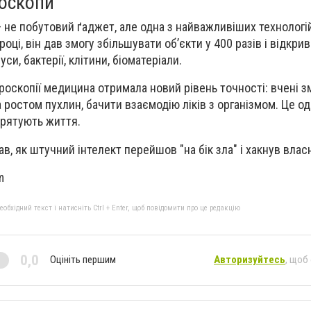
роскопи
не побутовий ґаджет, але одна з найважливіших технологій 
році, він дав змогу збільшувати об’єкти у 400 разів і відкри
си, бактерії, клітини, біоматеріали.
роскопії медицина отримала новий рівень точності: вчені з
а ростом пухлин, бачити взаємодію ліків з організмом. Це од
 рятують життя.
, як штучний інтелект перейшов "на бік зла" і хакнув власн
m
бхідний текст і натисніть Ctrl + Enter, щоб повідомити про це редакцію
0,0
Оцініть першим
Авторизуйтесь
, щоб