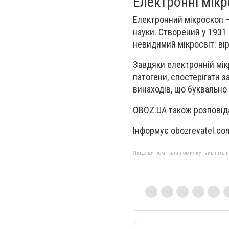
Електронні мік
Електронний мікроскоп – 
науки. Створений у 1931 
невидимий мікросвіт: віру
Завдяки електронній мік
патогени, спостерігати з
винаходів, що буквально
OBOZ.UA також розповідав
Інформує obozrevatel.co
Якщо ви помітили помилку, виділіть нео