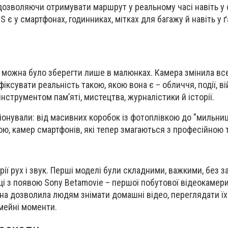
дозволяючи отримувати маршрут у реальному часі навіть у 
S є у смартфонах, годинниках, мітках для багажу й навіть у
т можна було зберегти лише в малюнках. Камера змінила вс
іксувати реальність такою, якою вона є – обличчя, події, вій
інструментом пам’яті, мистецтва, журналістики й історії.
онували: від масивних коробок із фотоплівкою до "мильниць"
ою, камер смартфонів, які тепер змагаються з професійною 
ії рух і звук. Перші моделі були складними, важкими, без з
ці з появою Sony Betamovie – першої побутової відеокамери
а дозволила людям знімати домашні відео, переглядати їх
імейні моменти.