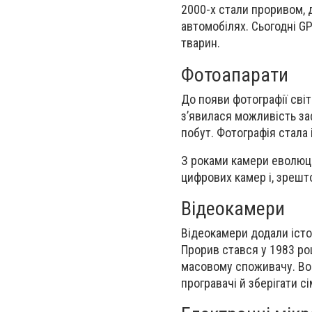
2000-х стали проривом, 
автомобілях. Сьогодні GP
тварин.
Фотоапарати
До появи фотографії сві
з’явилася можливість заф
побут. Фотографія стала 
З роками камери еволюці
цифрових камер і, зрешт
Відеокамери
Відеокамери додали істор
Прорив стався у 1983 ро
масовому споживачу. Вон
програвачі й зберігати с