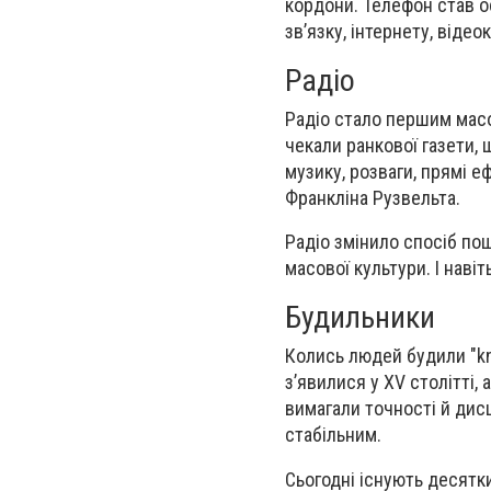
кордони. Телефон став о
зв’язку, інтернету, віде
Радіо
Радіо стало першим мас
чекали ранкової газети,
музику, розваги, прямі е
Франкліна Рузвельта.
Радіо змінило спосіб по
масової культури. І наві
Будильники
Колись людей будили "kno
з’явилися у XV столітті,
вимагали точності й дис
стабільним.
Сьогодні існують десятк