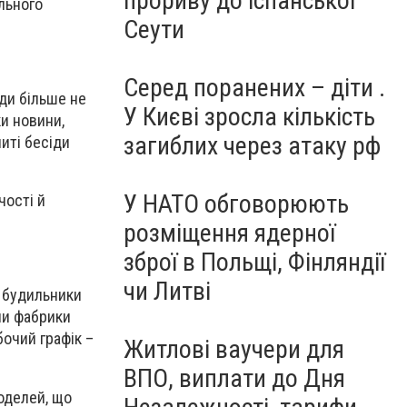
прориву до іспанської
льного
Сеути
Серед поранених – діти .
ди більше не
У Києві зросла кількість
и новини,
загиблих через атаку рф
ниті бесіди
У НАТО обговорюють
чості й
розміщення ядерної
зброї в Польщі, Фінляндії
чи Литві
і будильники
оли фабрики
очий графік –
Житлові ваучери для
ВПО, виплати до Дня
моделей, що