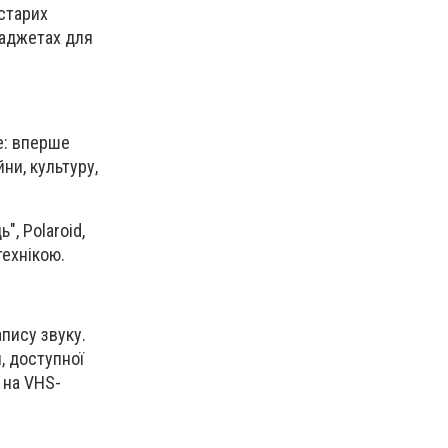
старих
 ґаджетах для
е: вперше
ни, культуру,
, Polaroid,
технікою.
апису звуку.
, доступної
 на VHS-