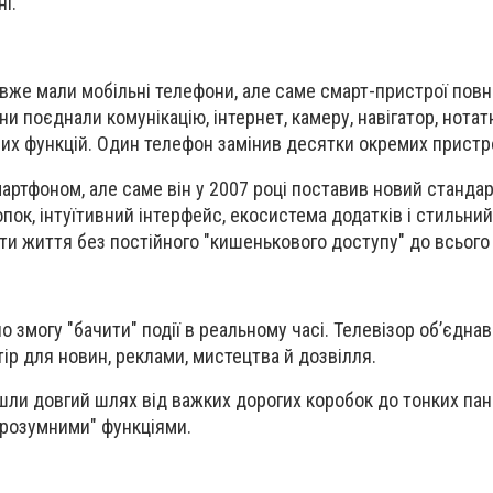
і.
вже мали мобільні телефони, але саме смарт-пристрої повн
и поєднали комунікацію, інтернет, камеру, навігатор, нотатн
нших функцій. Один телефон замінив десятки окремих пристр
артфоном, але саме він у 2007 році поставив новий станда
пок, інтуїтивний інтерфейс, екосистема додатків і стильний
ти життя без постійного "кишенькового доступу" до всього 
змогу "бачити" події в реальному часі. Телевізор об’єднав 
ір для новин, реклами, мистецтва й дозвілля.
шли довгий шлях від важких дорогих коробок до тонких пан
 "розумними" функціями.