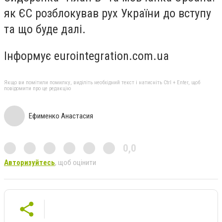
як ЄС розблокував рух України до вступу
та що буде далі.
Інформує eurointegration.com.ua
Якщо ви помітили помилку, виділіть необхідний текст і натисніть Ctrl + Enter, щоб
повідомити про це редакцію
Ефименко Анастасия
0,0
Авторизуйтесь
, щоб оцінити