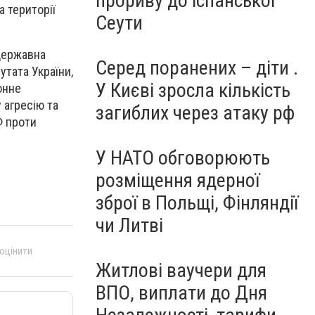
прориву до іспанської
а території
Сеути
(державна
Серед поранених – діти .
утата України,
У Києві зросла кількість
онне
у агресію та
загиблих через атаку рф
Ф проти
У НАТО обговорюють
розміщення ядерної
зброї в Польщі, Фінляндії
чи Литві
 оцінити
Житлові ваучери для
ВПО, виплати до Дня