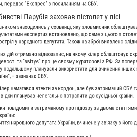
, передає "Експрес" з посиланням на СБУ.
ивстві Парубія заховав пістолет у лісі
шником знаходились у схованці, яку зловмисник облаштував
зультатами експертиз встановлено, що саме з цього пістоле
стріл у народного депутата. Також на зброї виявлено сліди
них дій отримано відеозапис, на якому кілер облаштовує сх
цевості та "звітує" про це своєму кураторові з РФ. За попе
 у подальшому планували використати для вчинення інших
їни", – зазначає СБУ.
кілер намагався втекти за кордон, але був затриманий СБУ т
звідки планував нелегально потрапити до сусідньої країни.
еки повідомили затриманому про підозру за двома статтями
країни:
 життя народного депутата України, вчинене у зв’язку з його