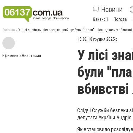
Новини
Вакансії
Погода
Головна
У лісі знайшли пістолет, на який ще були "плани" . Нові докази у вбивстві
15:38, 18 грудня 2025 р.
У лісі зн
Ефименко Анастасия
були "пла
вбивстві
Слідчі Служби безпеки з
депутата України Андрія
Як встановило розслідув