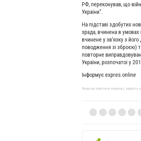
РФ, переконував, що війн
України".
На підставі здобутих нов
зрада, вчинена в умовах 
вчинене у зв’язку з його
поводження зі зброєю) та 
повторне виправдовуванн
України, розпочатої у 201
Інформує expres.online
Якщо ви помітили помилку, виділіть нео