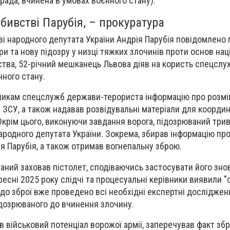
 зрада, вчинена в умовах воєнного стану).
вбивстві Парубія, – прокуратура
і народного депутата України Андрія Парубія повідомлено 
и та нову підозру у низці тяжких злочинів проти основ нац
ства, 52-річний мешканець Львова діяв на користь спецслу
нного стану.
никам спецслужб держави-терориста інформацію про розмі
 ЗСУ, а також надавав розвідувальні матеріали для координ
 Окрім цього, виконуючи завдання ворога, підозрюваний три
ародного депутата України. Зокрема, збирав інформацію пр
я Парубія, а також отримав вогнепальну зброю.
аний заховав пістолет, сподіваючись застосувати його зно
есні 2025 року слідчі та процесуальні керівники виявили "с
о зброї вже проведено всі необхідні експертні дослідженн
дозрюваного до вчинення злочину.
в військовий потенціал ворожої армії, заперечував факт збр