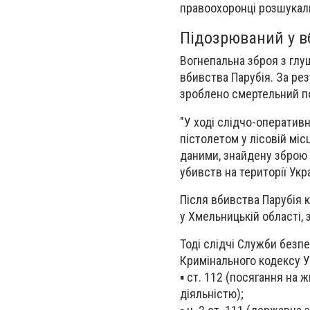
правоохоронці розшукали
Підозрюваний у вб
Вогнепальна зброя з глу
вбивства Парубія. За ре
зроблено смертельний по
"У ході слідчо-оператив
пістолетом у лісовій міс
даними, знайдену зброю
убивств на території Укра
Після вбивства Парубія 
у Хмельницькій області, 
Тоді слідчі Служби безп
Кримінального кодексу У
▪️ ст. 112 (посягання на
діяльністю);