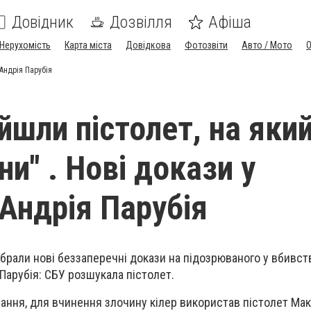
Довідник
Дозвілля
Афіша
Нерухомість
Карта міста
Довідкова
Фотозвіти
Авто / Мото
 Андрія Парубія
айшли пістолет, на яки
ни" . Нові докази у
 Андрія Парубія
ібрали нові беззаперечні докази на підозрюваного у вбивст
 Парубія: СБУ розшукала пістолет.
ання, для вчинення злочину кілер використав пістолет Мак