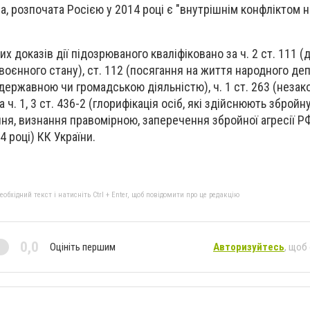
а, розпочата Росією у 2014 році є "внутрішнім конфліктом н
их доказів дії підозрюваного кваліфіковано за ч. 2 ст. 111 
воєнного стану), ст. 112 (посягання на життя народного деп
 державною чи громадською діяльністю), ч. 1 ст. 263 (незак
ч. 1, 3 ст. 436-2 (глорифікація осіб, які здійснюють збройн
я, визнання правомірною, заперечення збройної агресії Р
4 році) КК України.
бхідний текст і натисніть Ctrl + Enter, щоб повідомити про це редакцію
0,0
Оцініть першим
Авторизуйтесь
, щоб