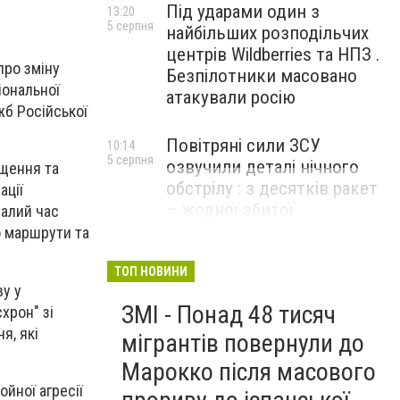
Під ударами один з
13:20
5 серпня
найбільших розподільчих
центрів Wildberries та НПЗ .
про зміну
Безпілотники масовано
іональної
атакували росію
жб Російської
Повітряні сили ЗСУ
10:14
5 серпня
озвучили деталі нічного
щення та
обстрілу : з десятків ракет
ації
– жодної збитої
валий час
о маршрути та
ТОП НОВИНИ
ву у
ЗМІ - Понад 48 тисяч
хрон" зі
я, які
мігрантів повернули до
Марокко після масового
ойної агресії