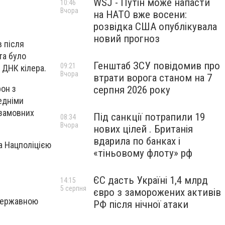
WSJ - Путін може напасти
10:46
Вчора
на НАТО вже восени:
розвідка США опублікувала
новий прогноз
 після
та було
Генштаб ЗСУ повідомив про
09:21
 ДНК кілера.
Вчора
втрати ворога станом на 7
рон з
серпня 2026 року
редніми
 замовних
Під санкції потрапили 19
08:34
Вчора
нових цілей . Британія
вдарила по банках і
а Нацполіцією
«тіньовому флоту» рф
ЄС дасть Україні 1,4 млрд
14:15
5 серпня
євро з заморожених активів
 державною
РФ після нічної атаки