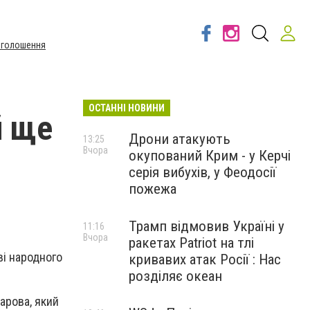
Оголошення
ОСТАННІ НОВИНИ
й ще
Дрони атакують
13:25
Вчора
окупований Крим - у Керчі
серія вибухів, у Феодосії
пожежа
Трамп відмовив Україні у
11:16
Вчора
ракетах Patriot на тлі
ві народного
кривавих атак Росії : Нас
розділяє океан
арова, який