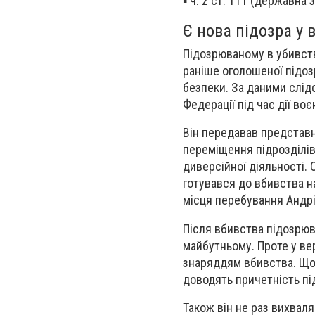
▪️ ч. 2 ст. 111 (державна
Є нова підозра у 
Підозрюваному в убивств
раніше оголошеної підозр
безпеки. За даними слід
Федерації під час дії воє
Він передавав представ
переміщення підрозділів
диверсійної діяльності.
готувався до вбивства н
місця перебування Андрі
Після вбивства підозрюв
майбутньому. Проте у вер
знаряддям вбивства. Щод
доводять причетність пі
Також він не раз вихваля