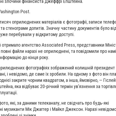
ьні злочини фінансиста Джеффрі Епштейна.
ashington Post.
тисяч оприлюднених матеріалів є фотографії, записи телеф
 та стенограми допитів. Значну частину документів було ві
уже перебували у відкритому доступі.
ий отримало агентство Associated Press, представники Міні
 повні файли наразі не оприлюднені, та повідомили про нам
інформацію до кінця року.
оприлюднених фотографіях зображений колишній президент
ні, і невідомо, де саме їх зробили. На одному з фото він пл
днієї закрите чорним квадратом, а інша, ймовірно, — Гісле
тейна, яка відбуває 20-річний термін ув’язнення за торгі
луатації.
ото, які, за даними телеканалу, не свідчать про будь-які
і музиканти Мік Джаггер і Майкл Джексон. Наразі невідомо,
 зроблені ці знімки.