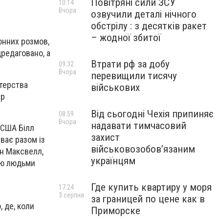
Повітряні сили ЗСУ
10:14
Вчора
озвучили деталі нічного
обстрілу : з десятків ракет
– жодної збитої
онних розмов,
дредаговано, а
Втрати рф за добу
09:32
Вчора
перевищили тисячу
стерства
військових
ір
Від сьогодні Чехія припиняє
08:59
Вчора
надавати тимчасовий
 США Білл
захист
аває разом із
військовозобов’язаним
йн Максвелл,
українцям
влю людьми
Где купить квартиру у моря
17:24
3 серпня
за границей по цене как в
 де, коли
Приморске