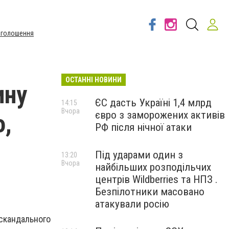
Оголошення
ОСТАННІ НОВИНИ
ину
ЄС дасть Україні 1,4 млрд
14:15
Вчора
євро з заморожених активів
о,
РФ після нічної атаки
Під ударами один з
13:20
Вчора
найбільших розподільчих
центрів Wildberries та НПЗ .
Безпілотники масовано
атакували росію
 скандального