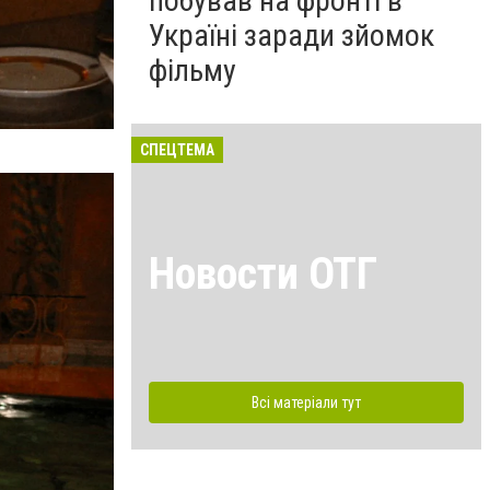
побував на фронті в
Україні заради зйомок
фільму
СПЕЦТЕМА
Новости ОТГ
Всі матеріали тут