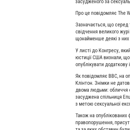
засудженого за сексуал
Про це повідомляє The W
Зазначається, що серед 
свідчення великого журі
щонайменше деякі з них 
У листі до Конгресу, як
юстиції США визнали, що
опублікувати додаткову 
Як повідомляє BBC, на 
Клінтон. Знімки не датова
двома людьми: обличчя о
засуджена спільниця Епш
з метою сексуальної експ
Також на опублікованих ф
правопорушення, присутн
та за яких обставин були