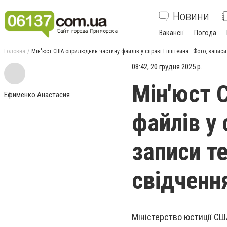
Новини
Вакансії
Погода
Головна
Мін'юст США оприлюднив частину файлів у справі Епштейна . Фото, запис
08:42, 20 грудня 2025 р.
Мін'юст 
Ефименко Анастасия
файлів у 
записи т
свідченн
Міністерство юстиції СШ