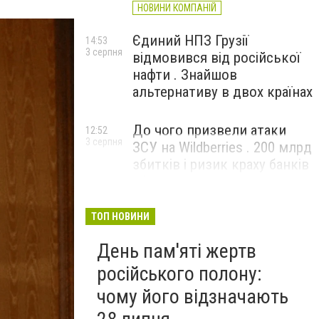
НОВИНИ КОМПАНІЙ
Єдиний НПЗ Грузії
14:53
3 серпня
відмовився від російської
нафти . Знайшов
альтернативу в двох країнах
До чого призвели атаки
12:52
3 серпня
ЗСУ на Wildberries . 200 млрд
збитків і ризик краху банків
рф
ТОП НОВИНИ
День пам'яті жертв
російського полону:
чому його відзначають