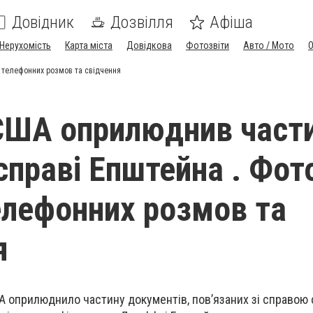
Довідник
Дозвілля
Афіша
Нерухомість
Карта міста
Довідкова
Фотозвіти
Авто / Мото
и телефонних розмов та свідчення
США оприлюднив част
справі Епштейна . Фот
елефонних розмов та
я
А оприлюднило частину документів, пов’язаних зі справою