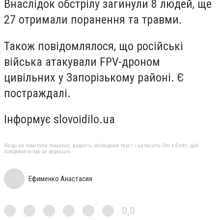
Внаслідок обстрілу загинули 8 людей, ще
27 отримали поранення та травми.
Також повідомлялося, що російські
війська атакували FPV-дроном
цивільних у Запорізькому районі. Є
постраждалі.
Інформує slovoidilo.ua
Якщо ви помітили помилку, виділіть необхідний текст і натисніть Ctrl + Enter, щоб
повідомити про це редакцію
Ефименко Анастасия
0,0