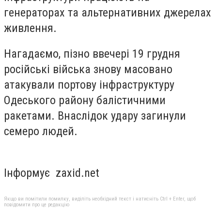
генераторах та альтернативних джерелах
живлення.
Нагадаємо, пізно ввечері 19 грудня
російські війська знову масовано
атакували портову інфраструктуру
Одеського району балістичними
ракетами. Внаслідок удару загинули
семеро людей.
Інформує zaxid.net
Якщо ви помітили помилку, виділіть необхідний текст і натисніть Ctrl + Enter, щоб
повідомити про це редакцію