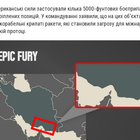
иканські сили застосували кілька 5000-фунтових боєприпа
ріплених позицій. У командуванні заявили, що на цих об'єкт
корабельні крилаті ракети, які становили загрозу для міжн
ій протоці.