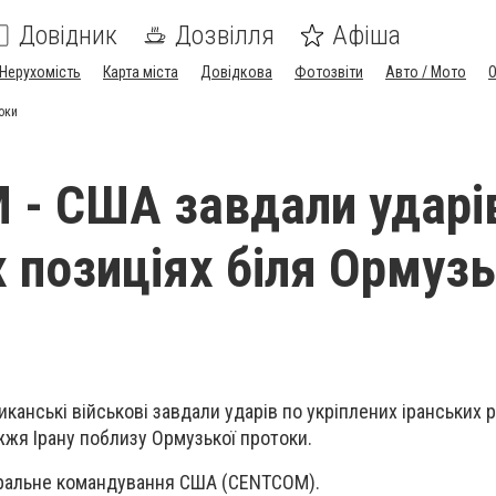
Довідник
Дозвілля
Афіша
Нерухомість
Карта міста
Довідкова
Фотозвіти
Авто / Мото
оки
- США завдали ударі
х позиціях біля Ормузь
иканські військові завдали ударів по укріплених іранських 
жя Ірану поблизу Ормузької протоки.
ральне командування США (CENTCOM).