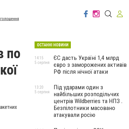
Оголошення
ОСТАННІ НОВИНИ
в по
ЄС дасть Україні 1,4 млрд
14:15
5 серпня
євро з заморожених активів
кої
РФ після нічної атаки
Під ударами один з
13:20
5 серпня
найбільших розподільчих
центрів Wildberries та НПЗ .
ракетних
Безпілотники масовано
атакували росію