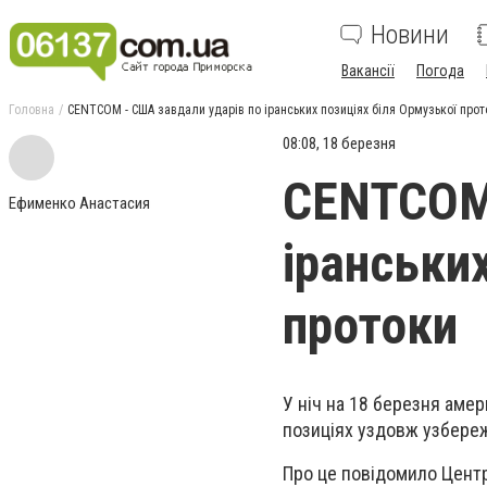
Новини
Вакансії
Погода
Головна
CENTCOM - США завдали ударів по іранських позиціях біля Ормузької прот
08:08, 18 березня
CENTCOM 
Ефименко Анастасия
іранськи
протоки
У ніч на 18 березня амер
позиціях уздовж узбереж
Про це повідомило Цент