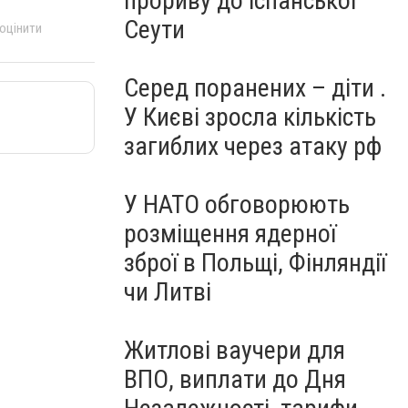
прориву до іспанської
Сеути
 оцінити
Серед поранених – діти .
У Києві зросла кількість
загиблих через атаку рф
У НАТО обговорюють
розміщення ядерної
зброї в Польщі, Фінляндії
чи Литві
Житлові ваучери для
ВПО, виплати до Дня