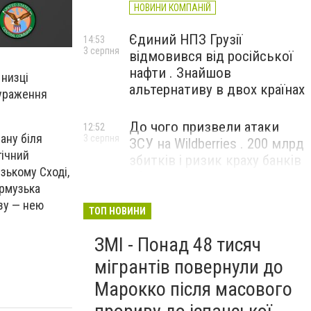
НОВИНИ КОМПАНІЙ
Єдиний НПЗ Грузії
14:53
3 серпня
відмовився від російської
нафти . Знайшов
 низці
альтернативу в двох країнах
 ураження
До чого призвели атаки
12:52
ану біля
3 серпня
ЗСУ на Wildberries . 200 млрд
гічний
збитків і ризик краху банків
зькому Сході,
рф
Ормузька
зу — нею
ТОП НОВИНИ
ЗМІ - Понад 48 тисяч
мігрантів повернули до
Марокко після масового