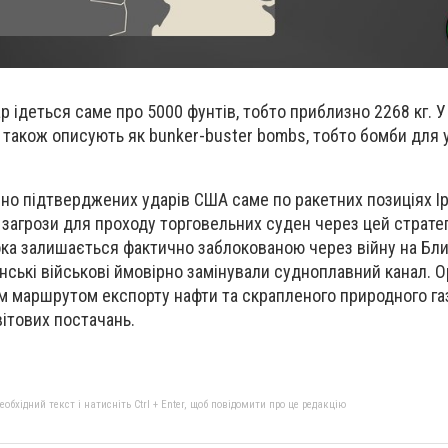
 ідеться саме про 5000 фунтів, тобто приблизно 2268 кг. У
и також описують як bunker-buster bombs, тобто бомби для
чно підтверджених ударів США саме по ракетних позиціях Ір
і загрози для проходу торговельних суден через цей страте
ка залишається фактично заблокованою через війну на Бли
анські військові ймовірно замінували судноплавний канал. 
м маршрутом експорту нафти та скрапленого природного га
вітових постачань.
бхідний текст і натисніть Ctrl + Enter, щоб повідомити про це редакцію