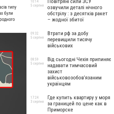
Повітряні сили ЗСУ
10:14
5 серпня
озвучили деталі нічного
сів типу
обстрілу : з десятків ракет
ах були
– жодної збитої
ародного
Втрати рф за добу
09:32
5 серпня
перевищили тисячу
військових
Від сьогодні Чехія припиняє
08:59
5 серпня
надавати тимчасовий
захист
військовозобов’язаним
українцям
Где купить квартиру у моря
17:24
3 серпня
за границей по цене как в
Приморске