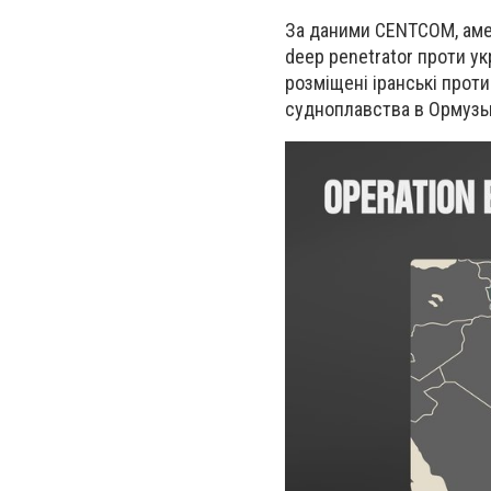
За даними CENTCOM, амер
deep penetrator проти ук
розміщені іранські проти
судноплавства в Ормузьк