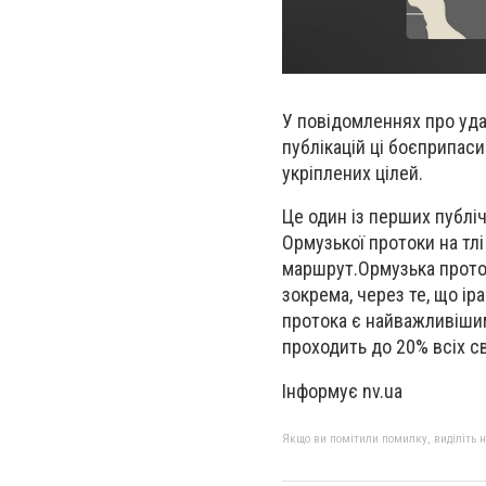
У повідомленнях про удар
публікацій ці боєприпас
укріплених цілей.
Це один із перших публі
Ормузької протоки на тл
маршрут.Ормузька прото
зокрема, через те, що ір
протока є найважливіши
проходить до 20% всіх с
Інформує nv.ua
Якщо ви помітили помилку, виділіть нео