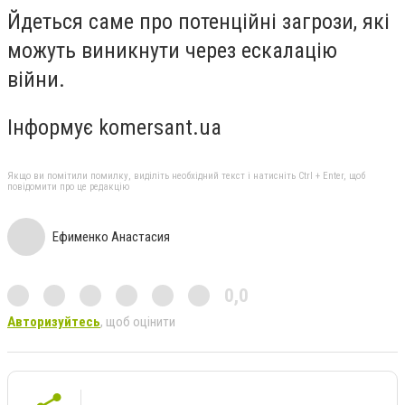
Йдеться саме про потенційні загрози, які
можуть виникнути через ескалацію
війни.
Інформує komersant.ua
Якщо ви помітили помилку, виділіть необхідний текст і натисніть Ctrl + Enter, щоб
повідомити про це редакцію
Ефименко Анастасия
0,0
Авторизуйтесь
, щоб оцінити