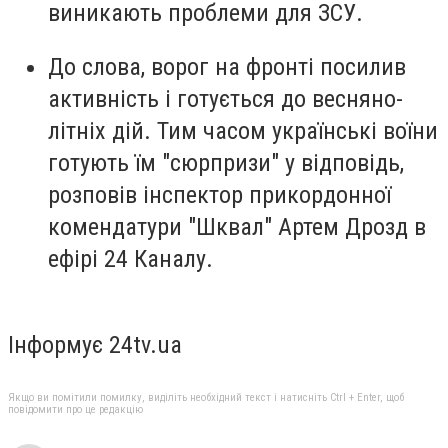
виникають проблеми для ЗСУ.
До слова, ворог на фронті посилив
активність і готується до весняно-
літніх дій. Тим часом українські воїни
готують їм "сюрпризи" у відповідь,
розповів інспектор прикордонної
комендатури "Шквал" Артем Дрозд в
ефірі 24 Каналу.
Інформує 24tv.ua
Якщо ви помітили помилку, виділіть необхідний текст і натисніть Ctrl + Enter, щоб
повідомити про це редакцію