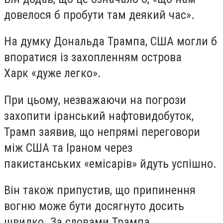
довелося б пробути там деякий час».
На думку Дональда Трампа, США могли б
впоратися із захопленням острова
Харк «дуже легко».
При цьому, незважаючи на погрози
захопити іранський нафтовидобуток,
Трамп заявив, що непрямі переговори
між США та Іраном через
пакистанських «емісарів» йдуть успішно.
Він також припустив, що припинення
вогню може бути досягнуто досить
швидко. За словами Трампа,