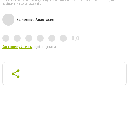
Якщо ви помітили помилку, виділіть необхідний текст і натисніть Ctrl + Enter, щоб
повідомити про це редакцію
Ефименко Анастасия
0,0
Авторизуйтесь
, щоб оцінити