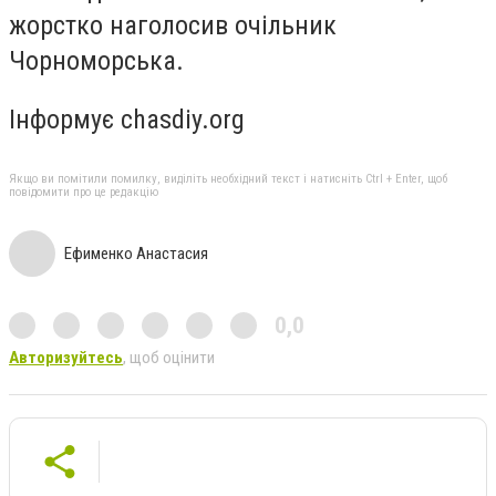
жорстко наголосив очільник
Чорноморська.
Інформує chasdiy.org
Якщо ви помітили помилку, виділіть необхідний текст і натисніть Ctrl + Enter, щоб
повідомити про це редакцію
Ефименко Анастасия
0,0
Авторизуйтесь
, щоб оцінити