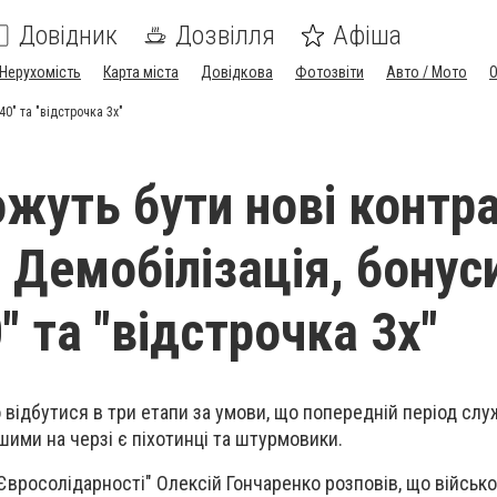
Довідник
Дозвілля
Афіша
Нерухомість
Карта міста
Довідкова
Фотозвіти
Авто / Мото
0" та "відстрочка 3х"
жуть бути нові контр
 Демобілізація, бонус
" та "відстрочка 3х"
відбутися в три етапи за умови, що попередній період слу
ими на черзі є піхотинці та штурмовики.
Євросолідарності" Олексій Гончаренко розповів, що військ