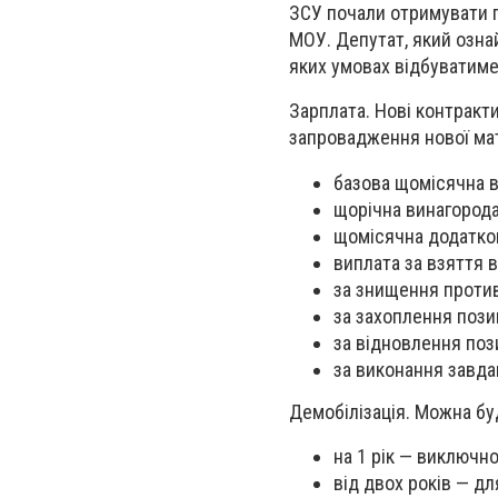
ЗСУ почали отримувати п
МОУ. Депутат, який озна
яких умовах відбуватиме
Зарплата. Нові контракт
запровадження нової ма
базова щомісячна в
щорічна винагорода
щомісячна додатков
виплата за взяття 
за знищення против
за захоплення позиц
за відновлення пози
за виконання завдан
Демобілізація. Можна буд
на 1 рік — виключн
від двох років — дл