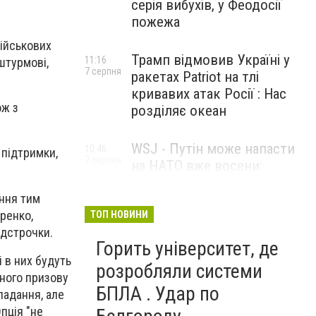
серія вибухів, у Феодосії
пожежа
військових
Трамп відмовив Україні у
11:16
штурмові,
7 серпня
ракетах Patriot на тлі
кривавих атак Росії : Нас
ож з
розділяє океан
WSJ - Путін може напасти
10:46
 підтримки,
7 серпня
на НАТО вже восени:
розвідка США опублікувала
ення тим
новий прогноз
аренко,
ТОП НОВИНИ
ідстрочки.
Горить університет, де
і в них будуть
розробляли системи
пного призову
БПЛА . Удар по
ладання, але
пція "не