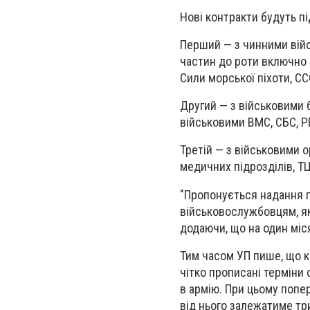
Нові контракти будуть пі
Перший — з чинними війс
частин до роти включно (
Сили морської піхоти, С
Другий — з військовими б
військовими ВМС, СБС, РВ
Третій — з військовими о
медичних підрозділів, Т
"Пропонується надання пр
військовослужбовцям, які
додаючи, що на один міс
Тим часом УП пише, що ко
чітко прописані терміни 
в армію. При цьому попе
від нього залежатиме тр