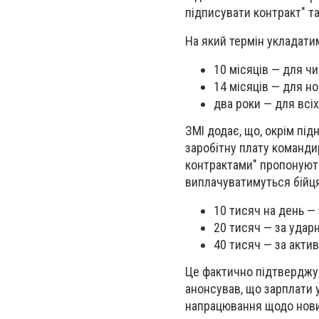
підписувати контракт" 
На який термін укладати
10 місяців — для ч
14 місяців — для н
два роки — для всі
ЗМІ додає, що, окрім під
заробітну плату командир
контрактами" пропонують
виплачуватимуться бійц
10 тисяч на день — 
20 тисяч — за ударн
40 тисяч — за активн
Це фактично підтверджує
анонсував, що зарплати 
напрацювання щодо нових