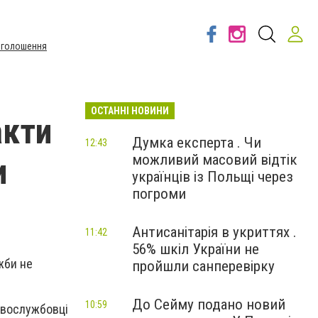
Оголошення
ОСТАННІ НОВИНИ
акти
Думка експерта . Чи
12:43
можливий масовий відтік
и
українців із Польщі через
погроми
Антисанітарія в укриттях .
11:42
56% шкіл України не
жби не
пройшли санперевірку
До Сейму подано новий
10:59
овослужбовці