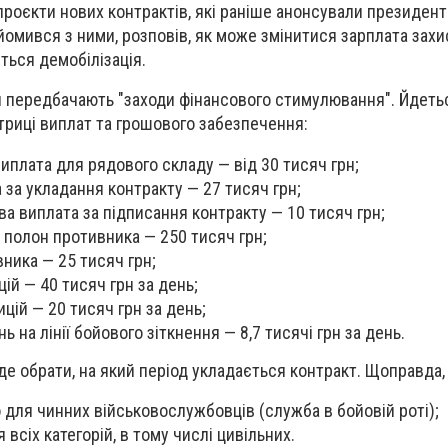
роєкти нових контрактів, які раніше анонсували президент 
йомився з ними, розповів, як може змінитися зарплата захис
ться демобілізація.
и передбачають "заходи фінансового стимулювання". Йдеть
триці виплат та грошового забезпечення:
иплата для рядового складу — від 30 тисяч грн;
 за укладання контракту — 27 тисяч грн;
а виплата за підписання контракту — 10 тисяч грн;
в полон противника — 250 тисяч грн;
ника — 25 тисяч грн;
ій — 40 тисяч грн за день;
цій — 20 тисяч грн за день;
ь на лінії бойового зіткнення — 8,7 тисячі грн за день.
е обрати, на який період укладається контракт. Щоправда, 
о для чинних військовослужбовців (служба в бойовій роті);
я всіх категорій, в тому числі цивільних.