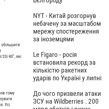
Бєлгороду
NYT - Китай розгорнув
небачену за масштабом
мережу спостереження
за іноземцями
ь збільшити
и
Le Figaro - росія
20/40", які
встановила рекорд за
кількістю ракетних
ударів по Україні у липні
До чого призвели атаки
нів тому
ізувати
ЗСУ на Wildberries . 200
я. Усі