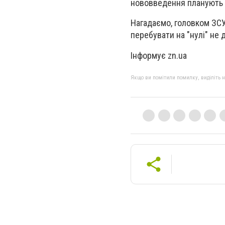
нововведення планують 
Нагадаємо, головком ЗСУ
перебувати на "нулі" не
Інформує zn.ua
Якщо ви помітили помилку, виділіть нео