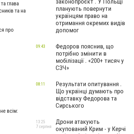
законопроєкт . У Польщі
та глава
планують повернути
ників та на
українцям право на
отримання окремих видів
допомог
ся про
Федоров пояснив, що
09:43
потрібно змінити в
мобілізації . «200+ тисяч у
СЗЧ»
Результати опитування .
08:11
Що українці думають про
відставку Федорова та
Сирського
не всім:
Дрони атакують
13:25
7 серпня
окупований Крим - у Керчі