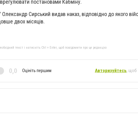
врегулювати постановами Кабміну.
 Олександр Сирський видав наказ, відповідно до якого вій
 довше двох місяців.
бхідний текст і натисніть Ctrl + Enter, щоб повідомити про це редакцію
0,0
Оцініть першим
Авторизуйтесь
, щоб