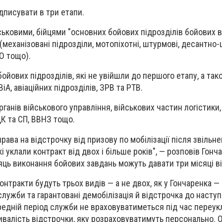
дписувати в три етапи.
ьковими, бійцями "основних бойових підрозділів бойових 
механізовані підрозділи, мотопіхотні, штурмові, десантно-
СО тощо).
ойових підрозділів, які не увійшли до першого етапу, а так
іА, авіаційних підрозділів, ЗРВ та РТВ.
рганів військового управління, військових частин логістики,
ЦК та СП, ВВНЗ тощо.
ава на відстрочку від призову по мобілізації після звільн
 уклали контракт від двох і більше років", — розповів Гонч
яць виконання бойових завдань можуть давати три місяці в
нтракти будуть трьох видів — а не двох, як у Гончаренка — 
служби та гарантовані демобілізація й відстрочка до насту
редній період служби не враховуватиметься під час переук
ивалість відстрочки, яку розраховуватимуть персонально. О