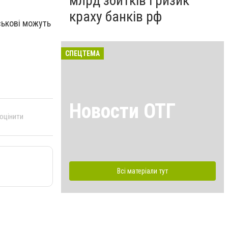
млрд збитків і ризик
краху банків рф
ськові можуть
СПЕЦТЕМА
Новости ОТГ
 оцінити
Всі матеріали тут