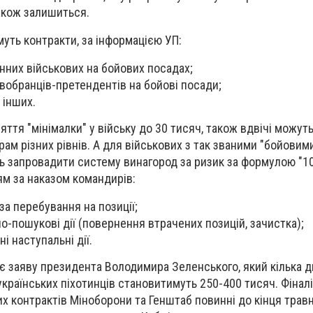
також залишиться.
муть контракти, за інформацією УП:
инних військових на бойових посадах;
овобранців-претендентів на бойові посади;
х інших.
няття "мінімалки" у війську до 30 тисяч, також вдвічі можут
ам різних рівнів. А для військових з так званими "бойовим
 запровадити систему винагород за ризик за формулою "10/
ям за наказом командирів:
за перебування на позиції;
о-пошукові дії (повернення втрачених позицій, зачистка);
і наступальні дії.
 заяву президента Володимира Зеленського, який кілька д
українських піхотинців становитимуть 250-400 тисяч. Фінал
 контрактів Міноборони та Генштаб повинні до кінця травн