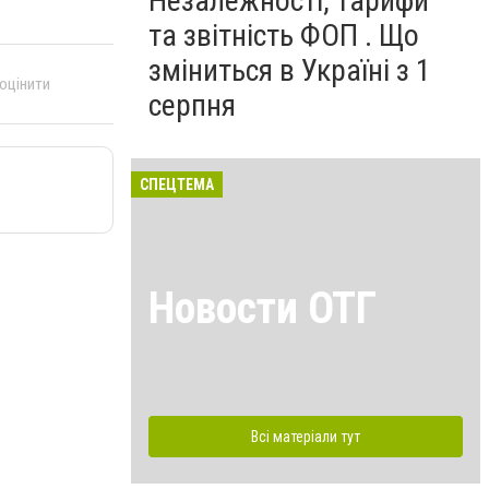
Незалежності, тарифи
та звітність ФОП . Що
зміниться в Україні з 1
 оцінити
серпня
СПЕЦТЕМА
Новости ОТГ
Всі матеріали тут