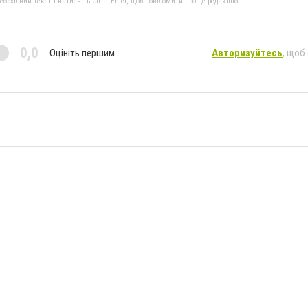
бхідний текст і натисніть Ctrl + Enter, щоб повідомити про це редакцію
0,0
Оцініть першим
Авторизуйтесь
, щоб