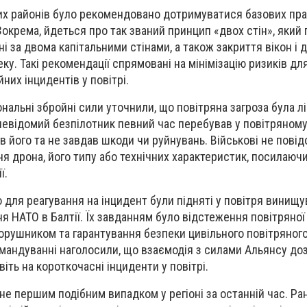
 районів було рекомендовано дотримуватися базових пра
 Зокрема, йдеться про так званий принцип «двох стін», який
 за двома капітальними стінами, а також закриття вікон і д
у. Такі рекомендації спрямовані на мінімізацію ризиків дл
них інцидентів у повітрі.
ональні збройні сили уточнили, що повітряна загроза була лі
невідомий безпілотник певний час перебував у повітряному
ив його та не завдав шкоди чи руйнувань. Військові не пові
 дрона, його типу або технічних характеристик, посилаючи
ї.
для реагування на інцидент були підняті у повітря винищув
я НАТО в Балтії. Їх завданням було відстеження повітряної
рушником та гарантування безпеки цивільного повітряного
командуванні наголосили, що взаємодія з силами Альянсу до
іть на короткочасні інциденти у повітрі.
не першим подібним випадком у регіоні за останній час. Ран