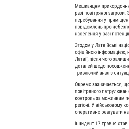
Мешканцям прикордонних
разі повітряної загрози.
перебування у приміщенні
повідомлень про небезпек
населення у разі потенцій
Згодом у Латвійські наці
офіційною інформацією, 
Латвії, після чого залиш
деталей щодо походження
триваючий аналіз ситуаці
Окремо зазначається, що 
повітряного патрулюванн
контроль за можливим по
регіоні. У військовому 
оперативно реагувати нав
Інцидент 17 травня став 