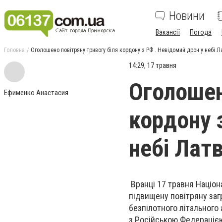
Новини
Вакансії
Погода
Головна
Оголошено повітряну тривогу біля кордону з РФ . Невідомий дрон у небі Ла
14:29, 17 травня
Оголошен
Ефименко Анастасия
кордону 
небі Латв
Вранці 17 травня Націона
підвищену повітряну заг
безпілотного літального 
з Російською Федерацією