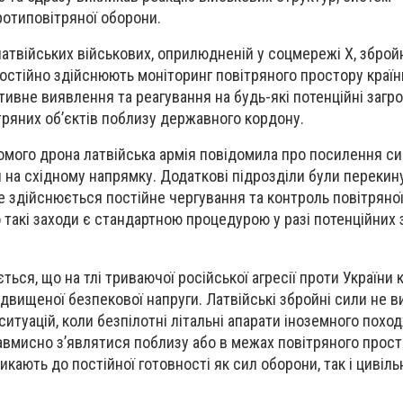
отиповітряної оборони.
латвійських військових, оприлюдненій у соцмережі X, зброй
остійно здійснюють моніторинг повітряного простору краї
тивне виявлення та реагування на будь-які потенційні загро
тряних об’єктів поблизу державного кордону.
ідомого дрона латвійська армія повідомила про посилення с
 на східному напрямку. Додаткові підрозділи були перекину
е здійснюється постійне чергування та контроль повітряно
 такі заходи є стандартною процедурою у разі потенційних 
ться, що на тлі триваючої російської агресії проти України к
двищеної безпекової напруги. Латвійські збройні сили не 
итуацій, коли безпілотні літальні апарати іноземного похо
вмисно з’являтися поблизу або в межах повітряного прос
икають до постійної готовності як сил оборони, так і цивіль