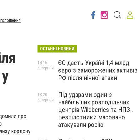
Оголошення
ОСТАННІ НОВИНИ
іля
ЄС дасть Україні 1,4 млрд
14:15
5 серпня
євро з заморожених активів
 у
РФ після нічної атаки
Під ударами один з
13:20
5 серпня
найбільших розподільчих
центрів Wildberries та НПЗ .
ідомили про
Безпілотники масовано
о
атакували росію
близу кордону