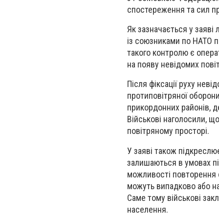
спостереження та сил пр
Як зазначається у заяві 
із союзниками по НАТО п
такого контролю є опера
на появу невідомих пові
Після фіксації руху нев
протиповітряної оборони
прикордонних районів, д
Військові наголосили, що
повітряному просторі.
У заяві також підкреслює
залишаються в умовах пі
можливості повторення с
можуть випадково або на
Саме тому військові закл
населення.