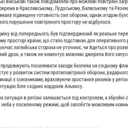
ькі військові також повідомляли про можливі повітряні загр
зокрема в Краславському, Лудзському, Балвському та Резе
ликала підвищену готовність сил оборони, однак згодом бул
ого порушення повітряного простору не відбулося.
ідміну від попереднього, був підтверджений як реальне пер
ому просторі країни, що стало підставою для оперативного
дночас латвійська сторона не уточнює, чи йдеться про розв
вий дрон, а також не коментує можливі джерела його запус
тії продовжують посилювати заходи безпеки на східному фла
нвестує у розвиток систем протиповітряної оборони, радарног
нації з союзниками, враховуючи зростання ризиків у регіон
итуацію біля східних кордонів Альянсу.
а ситуація в регіоні залишається під контролем, а збройні с
 неба у посиленому режимі, щоб запобігти можливим новим