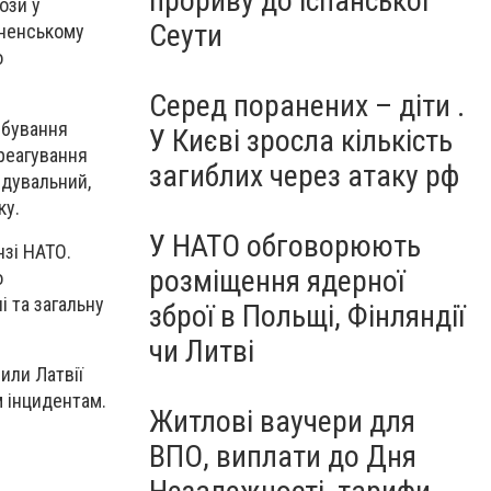
прориву до іспанської
ози у
Сеути
кненському
о
Серед поранених – діти .
ебування
У Києві зросла кількість
 реагування
загиблих через атаку рф
ідувальний,
ку.
У НАТО обговорюють
нзі НАТО.
розміщення ядерної
о
і та загальну
зброї в Польщі, Фінляндії
чи Литві
или Латвії
 інцидентам.
Житлові ваучери для
ВПО, виплати до Дня