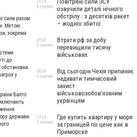
Повітряні сили ЗСУ
10:14
5 серпня
озвучили деталі нічного
обстрілу : з десятків ракет
ні сили разом
– жодної збитої
ни. Метою
зи, зокрема
Втрати рф за добу
09:32
5 серпня
перевищили тисячу
истеми
військових
ті до
ї обстановки.
Від сьогодні Чехія припиняє
08:59
загроз у
5 серпня
надавати тимчасовий
захист
військовозобов’язаним
раїни Балтії
українцям
виключають
дження
тору держави.
Где купить квартиру у моря
17:24
3 серпня
ного
за границей по цене как в
Приморске