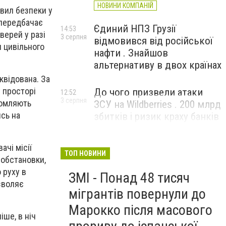
НОВИНИ КОМПАНІЙ
вил безпеки у
 передбачає
Єдиний НПЗ Грузії
14:53
верей у разі
3 серпня
відмовився від російської
я цивільного
нафти . Знайшов
альтернативу в двох країнах
квідована. За
 просторі
До чого призвели атаки
12:52
3 серпня
домляють
ЗСУ на Wildberries . 200 млрд
сь на
збитків і ризик краху банків
рф
ачі місії
ТОП НОВИНИ
 обстановки,
 руху в
ЗМІ - Понад 48 тисяч
зволяє
мігрантів повернули до
Марокко після масового
іше, в ніч