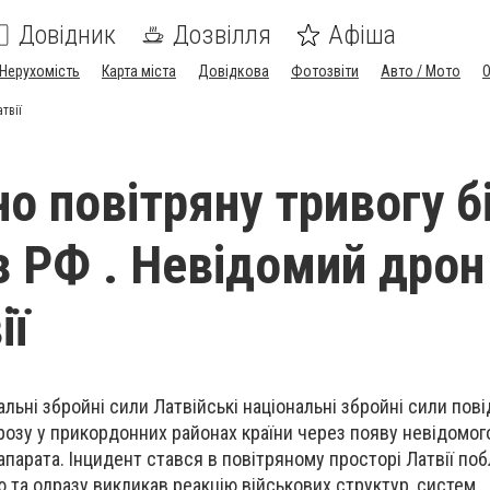
Довідник
Дозвілля
Афіша
Нерухомість
Карта міста
Довідкова
Фотозвіти
Авто / Мото
твії
о повітряну тривогу б
з РФ . Невідомий дрон
ії
льні збройні сили Латвійські національні збройні сили пов
розу у прикордонних районах країни через появу невідомог
апарата. Інцидент стався в повітряному просторі Латвії по
 та одразу викликав реакцію військових структур, систем