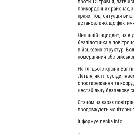
проти 15 травня, латвійс
прикордонних районах, 
краях. Тоді ситуація вик
встановлено, що фактичн
Нинішній інцидент, на в
безпілотника в повітрян
військових структур. Во
комерційний або військо
На тлі цього країни Бал
Латвія, як і її сусіди, і
спостереження та коорди
нестабільну безпекову с
Станом на зараз повітрян
продовжують моніторинг
Інформує nenka.info